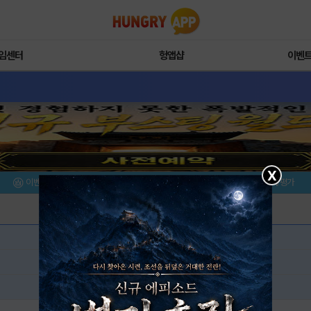
임센터
헝앱샵
이벤
X
이벤트/미션
설치/평가