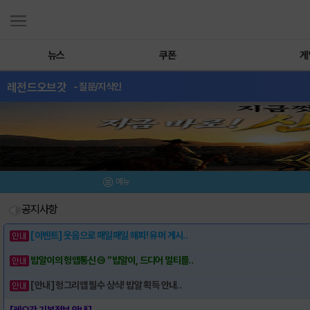
뉴스
쿠폰
게
레전드오브갓
- 질문/지식인
메뉴
공지사항
[이벤트] 웃음으로 매일매일 해피! 유머 게시..
밥알이의 헝앱통신 ⑲ “밥알이, 드디어 멀티를..
[안내] 헝그리앱 필수 상식! 밥알 획득 안내..
[레오갓 기본정보 안내]