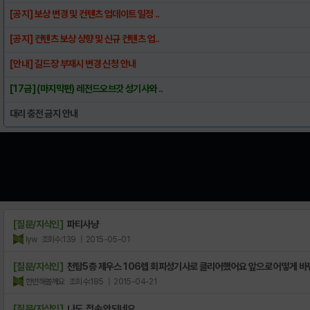
[공지] 보상 변경 및 컨텐츠 업데이트 일정 ..
[공지] 컨텐츠 보상 상향 및 신규 컨텐츠 업..
[안내] 길드장 부재시 변경 신청 안내
[17금] (마지막편) 레전드오브갓 성기사와 ..
대리 충전 금지 안내
[질문/지식인]
파티사냥
lyw
조회수:139
| 2015-05-01
[질문/지식인]
천탑5층 제우스 106렙 회피성기사로 클리어했어요 앞으로 어떻게 바꿔
한번해볼께요
조회수:185
| 2015-04-21
[질문/지식인]
나도 접속 안되네요..