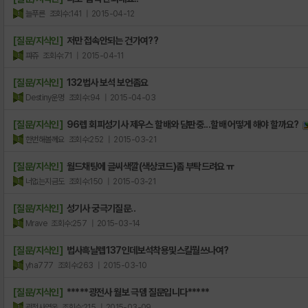
늘푸른
조회수:141
| 2015-04-12
[질문/지식인]
저만 접속안되는 건가여??
퍄쥬
조회수:71
| 2015-04-11
[질문/지식인]
132법사 보석 보언좀요
Destiny운명
조회수:94
| 2015-04-03
[질문/지식인]
96렙 회피성기사 제우스 할배와 담판중...할배 어떻게 해야 할까요?
한번해볼께요
조회수:252
| 2015-03-21
[질문/지식인]
월드채팅에 글씨색깔(색상코드)좀 부탁드려요 ㅠ
너없는지금도
조회수:150
| 2015-03-21
[질문/지식인]
성기사 궁극기질문..
Mrave
조회수:257
| 2015-03-14
[질문/지식인]
법사흑날렙137인데보석착용및스킬뭘쓰나여?
yha777
조회수:263
| 2015-03-10
[질문/지식인]
*****광전사 월보 극뎀 질문입니다*****
광전사영웅
조회수:215
| 2015-03-09