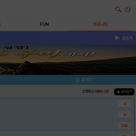
트
FUN
커뮤니티
글쓰기
즐겨찾기
진행중인 이벤트
0
건
▲ 공지접기
4
0
248