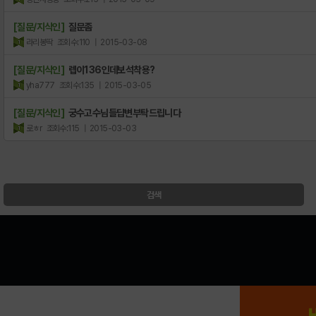
[질문/지식인]
질문좀
라리봉딱
조회수:110
| 2015-03-08
[질문/지식인]
렙이136인데보석착용?
yha777
조회수:135
| 2015-03-05
[질문/지식인]
궁수고수님들댭변부탁드립니다
로ㅎr
조회수:115
| 2015-03-03
검색