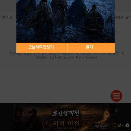
로그인
PC버전
전체앱
|
|
|
|
|
회사소개
이용약관
개인정보 처리방침
청소년 보호정책
불법촬영물 신고센터
제휴광고문의
사업자등록번호:119-86-61101 (주)스마트나우 대표이사:송현두
주소: 서울시 금천구 가산디지털1로 171 연락처:063-284-8635 팩스:02-6265-0377
청소년보호책임자:김동욱
desk@hungryapp.co.kr
등록번호:서울아02322 | 등록일자:2016년4월25일
발행인:(주)스마트나우 송현두 | 편집인:김동욱
오늘하루 안보기
닫기
헝그리앱의 콘텐츠 및 기사는 저작권법의 보호를 받으므로, 무단 전재, 복사, 배포 등을 금합니다.
Copyright (c) HungryApp All Rights Reserved.