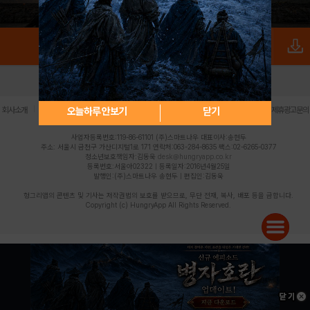
로그인
PC버전
전체앱
|
|
|
|
|
오늘하루 안보기
닫기
회사소개
이용약관
개인정보 처리방침
청소년 보호정책
불법촬영물 신고센터
제휴광고문의
사업자등록번호:119-86-61101 (주)스마트나우 대표이사:송현두
주소: 서울시 금천구 가산디지털1로 171 연락처:063-284-8635 팩스:02-6265-0377
청소년보호책임자:김동욱
desk@hungryapp.co.kr
등록번호:서울아02322 | 등록일자:2016년4월25일
발행인:(주)스마트나우 송현두 | 편집인:김동욱
헝그리앱의 콘텐츠 및 기사는 저작권법의 보호를 받으므로, 무단 전재, 복사, 배포 등을 금합니다.
Copyright (c) HungryApp All Rights Reserved.