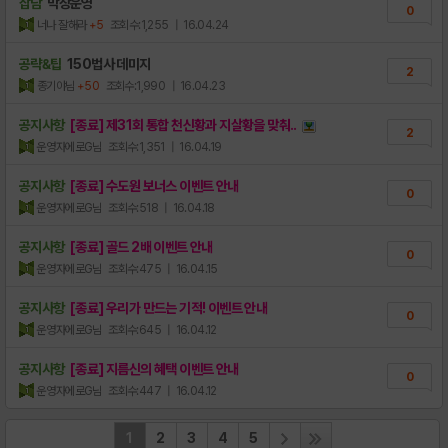
잡담
막장운영
0
너나 잘해라
+5
조회수:1,255
| 16.04.24
공략&팁
150법사 데미지
2
종기야님
+50
조회수:1,990
| 16.04.23
공지사항
[종료] 제31회 통합 천신황과 지살황을 맞춰..
2
운영자에로G님
조회수:1,351
| 16.04.19
공지사항
[종료] 수도원 보너스 이벤트 안내
0
운영자에로G님
조회수:518
| 16.04.18
공지사항
[종료] 골드 2배 이벤트 안내
0
운영자에로G님
조회수:475
| 16.04.15
공지사항
[종료] 우리가 만드는 기적! 이벤트 안내
0
운영자에로G님
조회수:645
| 16.04.12
공지사항
[종료] 지름신의 혜택 이벤트 안내
0
운영자에로G님
조회수:447
| 16.04.12
1
2
3
4
5