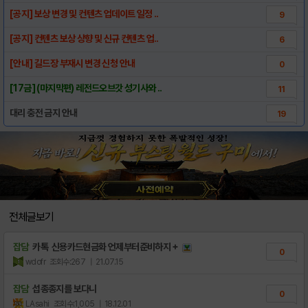
[공지] 보상 변경 및 컨텐츠 업데이트 일정 ..
9
[공지] 컨텐츠 보상 상향 및 신규 컨텐츠 업..
6
[안내] 길드장 부재시 변경 신청 안내
0
[17금] (마지막편) 레전드오브갓 성기사와 ..
11
대리 충전 금지 안내
19
전체글보기
잡담
카톡 신용카드현금화 언제부터준비하지＋
0
wdofr
조회수:267
| 21.07.15
잡담
섭종종지를 보다니
0
LAsahi
조회수:1,005
| 18.12.01