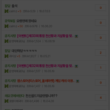
잡담
출석
0
calmz
+5
조회수:529
| 16.07.03
공략&팁
오랜만애 왔네요
0
calmz
+50
조회수:978
| 16.06.20
공지사항
[이벤트] 제33회 통합 천신황과 지살황을 맞..
0
운영자에로G님
조회수:1,524
| 16.06.19
잡담
대단하당ㅋㅋㅋㅋㅋ
2
라이샹
+5
조회수:1,827
| 16.05.21
공지사항
[이벤트] 제32회 통합 천신황과 지살황을 맞..
1
운영자에로G님
조회수:1,517
| 16.05.19
공지사항
원스토어(티스토어, 올레마켓) 게임 캐쉬 이용..
0
운영자에로G님
조회수:1,417
| 16.05.19
레오갓에바란다
천신골드지급안합니까??
4
호형이제국이
조회수:1,496
| 16.04.28