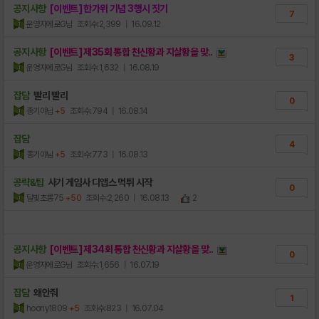
공지사항
[이벤트] 한가위 기념 3행시 짓기
7
운영자에로G님
조회수:2,399
| 16.09.12
공지사항
[이벤트] 제35회 통합 천신황과 지살황을 맞..
3
운영자에로G님
조회수:1,632
| 16.08.19
잡담
빨리 빨리
0
종기야님
+5
조회수:794
| 16.08.14
잡담
4
종기야님
+5
조회수:773
| 16.08.13
공략&팁
사기 게임사 디앱스 먹튀 시작
0
달빛초롱75
+50
조회수:2,260
| 16.08.13
2
공지사항
[이벤트] 제34회 통합 천신황과 지살황을 맞..
0
운영자에로G님
조회수:1,656
| 16.07.19
잡담
왜안줘
1
hoony1809
+5
조회수:823
| 16.07.04