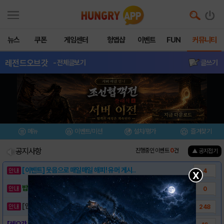
뉴스
쿠폰
게임센터
헝앱샵
이벤트
FUN
커뮤니티
레전드오브갓
- 전체글보기
글쓰기
메뉴
이벤트/미션
설치/평가
즐겨찾기
공지사항
진행중인 이벤트
0
건
▲ 공지접기
[이벤트] 웃음으로 매일매일 해피! 유머 게시..
4
X
밥알이의 헝앱통신 ⑲ “밥알이, 드디어 멀티를..
0
[안내] 헝그리앱 필수 상식! 밥알 획득 안내..
248
[레오갓 기본정보 안내]