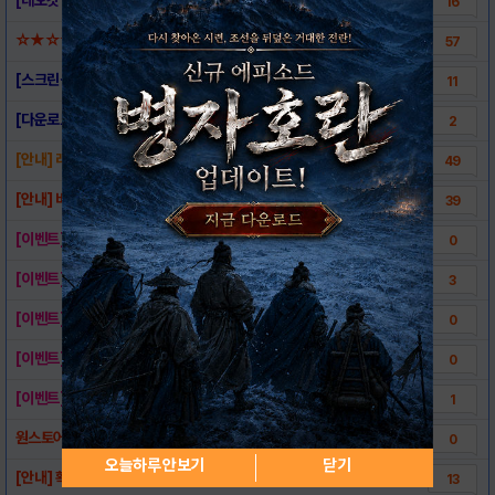
16
☆★☆★ 타이라신 님의 꿀공략 (03/07 패..
57
[스크린샷] - 레전드오브갓 for kakao
11
[다운로드링크] - 레전드오브갓 for kak..
2
[안내] 레전드 오브 갓 고객센터 이용 관련 ..
49
[안내] 비정상 방법으로 부당 이득을 취한 유..
39
[이벤트] 제36회 통합 천신황과 지살황을 맞..
0
[이벤트] 제35회 통합 천신황과 지살황을 맞..
3
[이벤트] 제34회 통합 천신황과 지살황을 맞..
0
[이벤트] 제33회 통합 천신황과 지살황을 맞..
0
[이벤트] 제32회 통합 천신황과 지살황을 맞..
1
원스토어(티스토어, 올레마켓) 게임 캐쉬 이용..
0
오늘하루 안보기
닫기
[안내] 확률형 컨텐츠 구간별 획득 확률 관련..
13