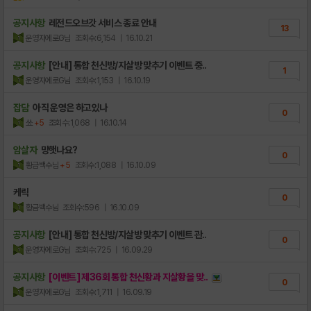
공지사항
레전드오브갓 서비스 종료 안내
13
운영자에로G님
조회수:6,154
| 16.10.21
공지사항
[안내] 통합 천신방/지살방 맞추기 이벤트 중..
1
운영자에로G님
조회수:1,153
| 16.10.19
잡담
아직 운영은 하고있나
0
쑈
+5
조회수:1,068
| 16.10.14
암살자
망햇나요?
0
황금백수님
+5
조회수:1,088
| 16.10.09
케릭
0
황금백수님
조회수:596
| 16.10.09
공지사항
[안내] 통합 천신방/지살방 맞추기 이벤트 관..
0
운영자에로G님
조회수:725
| 16.09.29
공지사항
[이벤트] 제36회 통합 천신황과 지살황을 맞..
0
운영자에로G님
조회수:1,711
| 16.09.19