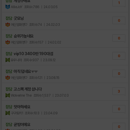
잡담
계정구해요
1
AllieJoY
조회수:786
| 24.03.05
잡담
굿모닝
0
여신임화영♡
조회수:74
| 24.02.03
잡담
순위가높네요
0
여신임화영♡
조회수:157
| 24.02.02
잡담
vip10 3400만 190대섭
0
유우나아
조회수:937
| 23.09.12
잡담
아직 덥네요ㅜㅜ
0
여신임화영♡
조회수:121
| 23.08.15
잡담
고스펙 계정 삽니다
3
Wolverine The
조회수:1,537
| 23.07.03
잡담
맛아하세요
0
구구토끼1
조회수:103
| 23.04.09
잡담
굳밤이에요
0