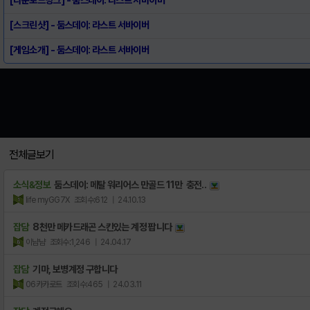
[스크린샷] - 둠스데이: 라스트 서바이버
[게임소개] - 둠스데이: 라스트 서바이버
전체글보기
소식&정보
둠스데이: 메탈 워리어스 만골드 11만 충전..
life myGG7X
조회수:612
| 24.10.13
잡담
8천만 메카드래곤 스킨있는 계정 팝니다
이냠냠
조회수:1,246
| 24.04.17
잡담
기마, 보병계정 구합니다
06카카로트
조회수:465
| 24.03.11