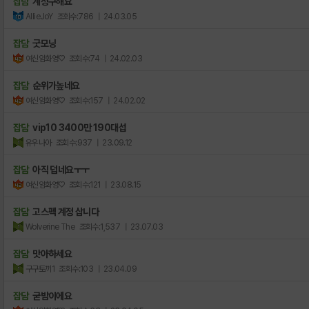
잡담
계정구해요
AllieJoY
조회수:786
| 24.03.05
잡담
굿모닝
여신임화영♡
조회수:74
| 24.02.03
잡담
순위가높네요
여신임화영♡
조회수:157
| 24.02.02
잡담
vip10 3400만 190대섭
유우나아
조회수:937
| 23.09.12
잡담
아직 덥네요ㅜㅜ
여신임화영♡
조회수:121
| 23.08.15
잡담
고스펙 계정 삽니다
Wolverine The
조회수:1,537
| 23.07.03
잡담
맛아하세요
구구토끼1
조회수:103
| 23.04.09
잡담
굳밤이에요