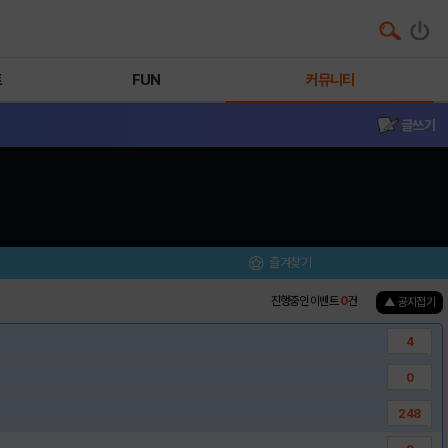
트
FUN
커뮤니티
글쓰기
즐겨찾기
진행중인 이벤트
0
건
▲ 공지접기
4
0
248