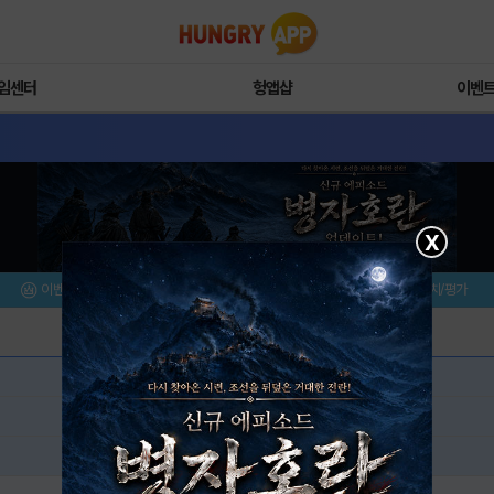
임센터
헝앱샵
이벤
X
이벤트/미션
설치/평가