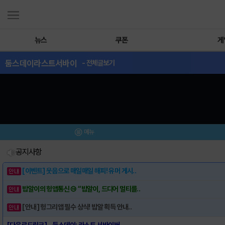
뉴스
쿠폰
게
둠스데이라스트서바이
- 전체글보기
메뉴
공지사항
[이벤트] 웃음으로 매일매일 해피! 유머 게시..
밥알이의 헝앱통신 ⑲ “밥알이, 드디어 멀티를..
[안내] 헝그리앱 필수 상식! 밥알 획득 안내..
[다운로드링크] - 둠스데이: 라스트 서바이버