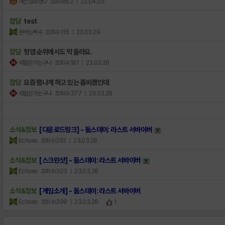
여신임화영♡
조회수:63
| 23.04.05
잡담
test
돈버는백수
조회수:115
| 23.03.29
잡담
헝앱 순위에서도 막 올라요.
세월은가는구나
조회수:181
| 23.03.28
잡담
요즘 잼나게 하고 있는 좀비겜인데
세월은가는구나
조회수:377
| 23.03.28
소식&정보
[다운로드링크] - 둠스데이: 라스트 서바이버
Echoes
조회수:292
| 23.03.28
소식&정보
[스크린샷] - 둠스데이: 라스트 서바이버
Echoes
조회수:303
| 23.03.28
소식&정보
[게임소개] - 둠스데이: 라스트 서바이버
Echoes
조회수:399
| 23.03.28
1