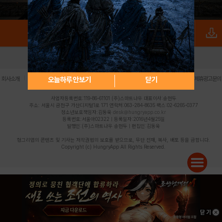
로그인
PC버전
전체앱
|
|
|
|
|
오늘하루 안보기
닫기
회사소개
이용약관
개인정보 처리방침
청소년 보호정책
불법촬영물 신고센터
제휴광고문의
사업자등록번호:119-86-61101 (주)스마트나우 대표이사:송현두
주소: 서울시 금천구 가산디지털1로 171 연락처:063-284-8635 팩스:02-6265-0377
청소년보호책임자:김동욱
desk@hungryapp.co.kr
등록번호:서울아02322 | 등록일자:2016년4월25일
발행인:(주)스마트나우 송현두 | 편집인:김동욱
헝그리앱의 콘텐츠 및 기사는 저작권법의 보호를 받으므로, 무단 전재, 복사, 배포 등을 금합니다.
Copyright (c) HungryApp All Rights Reserved.