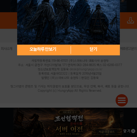
로그인
PC버전
전체앱
|
|
|
|
|
오늘하루 안보기
닫기
회사소개
이용약관
개인정보 처리방침
청소년 보호정책
불법촬영물 신고센터
제휴광고문의
사업자등록번호:119-86-61101 (주)스마트나우 대표이사:송현두
주소: 서울시 금천구 가산디지털1로 171 연락처:063-284-8635 팩스:02-6265-0377
청소년보호책임자:김동욱
desk@hungryapp.co.kr
등록번호:서울아02322 | 등록일자:2016년4월25일
발행인:(주)스마트나우 송현두 | 편집인:김동욱
헝그리앱의 콘텐츠 및 기사는 저작권법의 보호를 받으므로, 무단 전재, 복사, 배포 등을 금합니다.
Copyright (c) HungryApp All Rights Reserved.