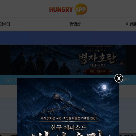
임센터
헝앱샵
이벤
X
이벤트/미션
설치/평가