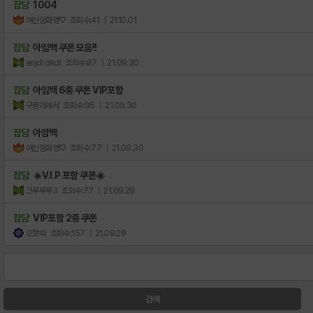
잡담
1004
여신임화영♡
조회수:41
| 21.10.01
잡담
아임백 쿠폰 모음!!
anjdi dkdl
조회수:87
| 21.09.30
잡담
아임백 6종 쿠폰 VIP포함
구름아래서
조회수:95
| 21.09.30
잡담
아암백
여신임화영♡
조회수:77
| 21.09.30
잡담
☀️V.I.P 포함 쿠폰☀️
크루루루3
조회수:77
| 21.09.29
잡담
VIP포함 2종 쿠폰
으핫따
조회수:157
| 21.09.29
검색