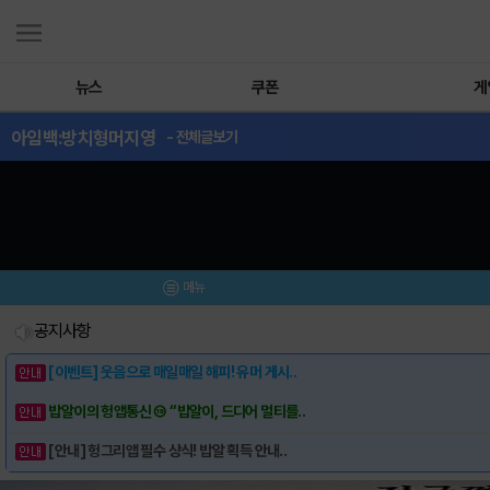
뉴스
쿠폰
게
아임백:방치형머지영
- 전체글보기
메뉴
공지사항
[이벤트] 웃음으로 매일매일 해피! 유머 게시..
밥알이의 헝앱통신 ⑲ “밥알이, 드디어 멀티를..
[안내] 헝그리앱 필수 상식! 밥알 획득 안내..