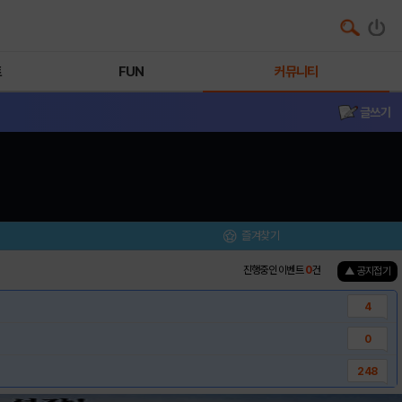
트
FUN
커뮤니티
글쓰기
즐겨찾기
진행중인 이벤트
0
건
▲ 공지접기
4
0
248