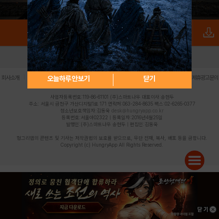
로그인
PC버전
전체앱
|
|
|
|
|
오늘하루 안보기
닫기
회사소개
이용약관
개인정보 처리방침
청소년 보호정책
불법촬영물 신고센터
제휴광고문의
사업자등록번호:119-86-61101 (주)스마트나우 대표이사:송현두
주소: 서울시 금천구 가산디지털1로 171 연락처:063-284-8635 팩스:02-6265-0377
청소년보호책임자:김동욱
desk@hungryapp.co.kr
등록번호:서울아02322 | 등록일자:2016년4월25일
발행인:(주)스마트나우 송현두 | 편집인:김동욱
헝그리앱의 콘텐츠 및 기사는 저작권법의 보호를 받으므로, 무단 전재, 복사, 배포 등을 금합니다.
Copyright (c) HungryApp All Rights Reserved.