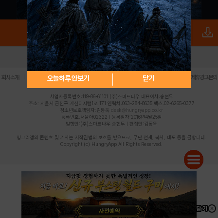
로그인
PC버전
전체앱
|
|
|
|
|
오늘하루 안보기
닫기
회사소개
이용약관
개인정보 처리방침
청소년 보호정책
불법촬영물 신고센터
제휴광고문의
사업자등록번호:119-86-61101 (주)스마트나우 대표이사:송현두
주소: 서울시 금천구 가산디지털1로 171 연락처:063-284-8635 팩스:02-6265-0377
청소년보호책임자:김동욱
desk@hungryapp.co.kr
등록번호:서울아02322 | 등록일자:2016년4월25일
발행인:(주)스마트나우 송현두 | 편집인:김동욱
헝그리앱의 콘텐츠 및 기사는 저작권법의 보호를 받으므로, 무단 전재, 복사, 배포 등을 금합니다.
Copyright (c) HungryApp All Rights Reserved.