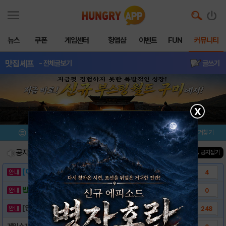
뉴스
쿠폰
게임센터
헝앱샵
이벤트
FUN
커뮤니티
맛집셰프
- 전체글보기
글쓰기
X
메뉴
이벤트/미션
설치/평가
즐겨찾기
공지사항
진행중인 이벤트
0
건
▲ 공지접기
[이벤트] 웃음으로 매일매일 해피! 유머 게시..
4
밥알이의 헝앱통신 ⑲ “밥알이, 드디어 멀티를..
0
[안내] 헝그리앱 필수 상식! 밥알 획득 안내..
248
게임소개 - 쿠킹피버