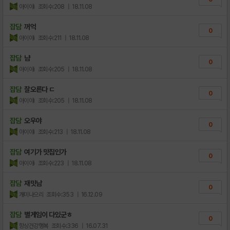
아이야i
조회수:208
| 18.11.08
잡담
꺼억
0
아이야i
조회수:211
| 18.11.08
잡담
냠
0
아이야i
조회수:205
| 18.11.08
잡담
잘오른다 ㄷ
0
아이야i
조회수:205
| 18.11.08
잡담
오우야
0
아이야i
조회수:213
| 18.11.08
잡담
여기가 맛집인가
0
아이야i
조회수:223
| 18.11.08
잡담
재밋남
0
개미나으리
조회수:353
| 16.12.09
잡담
별게임이 다있군ㅎ
0
항상건강행복
조회수:336
| 16.07.31