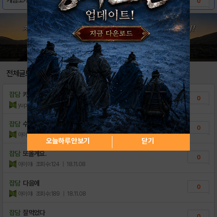
0
전체글보기
잡담
카톡 핸드폰결제현금 어떻게하면될까∂
0
yupemj
조회수:71
| 21.08.06
잡담
수고하세요
0
아이야i
조회수:113
| 18.11.08
오늘하루 안보기
닫기
잡담
또올게요.
0
아이야i
조회수:124
| 18.11.08
잡담
다음에
0
아이야i
조회수:189
| 18.11.08
잡담
잘먹었다
0