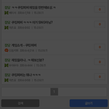
잡담
ㅋㅋ 쿠킹피버 재밌음 한번해보삼.ㅋ
0
베이서
조회수:1,118
| 15.09.11
잡담
쿠킹피버 ㅋㅋㅋ 이거 SNG아님?
0
마츠모
조회수:992
| 15.09.11
잡담
게임소개 - 쿠킹피버
0
드림키퍼
조회수:4,014
| 15.09.11
잡담
재밌을라나.. ㅋ 해보신분?
0
우아우아
조회수:444
| 15.09.11
잡담
쿠킹피버는 뭐냐 ㅋㅋㅋ
0
마츠모
조회수:968
| 15.09.11
1
검색
글쓰기