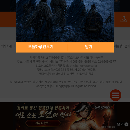
로그인
PC버전
전체앱
|
|
|
|
|
오늘하루 안보기
닫기
회사소개
이용약관
개인정보 처리방침
청소년 보호정책
불법촬영물 신고센터
제휴광고문의
사업자등록번호:119-86-61101 (주)스마트나우 대표이사:송현두
주소: 서울시 금천구 가산디지털1로 171 연락처:063-284-8635 팩스:02-6265-0377
청소년보호책임자:김동욱
desk@hungryapp.co.kr
등록번호:서울아02322 | 등록일자:2016년4월25일
발행인:(주)스마트나우 송현두 | 편집인:김동욱
헝그리앱의 콘텐츠 및 기사는 저작권법의 보호를 받으므로, 무단 전재, 복사, 배포 등을 금합니다.
Copyright (c) HungryApp All Rights Reserved.