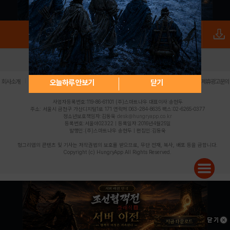
로그인
PC버전
전체앱
|
|
|
|
|
오늘하루 안보기
닫기
회사소개
이용약관
개인정보 처리방침
청소년 보호정책
불법촬영물 신고센터
제휴광고문의
사업자등록번호:119-86-61101 (주)스마트나우 대표이사:송현두
주소: 서울시 금천구 가산디지털1로 171 연락처:063-284-8635 팩스:02-6265-0377
청소년보호책임자:김동욱
desk@hungryapp.co.kr
등록번호:서울아02322 | 등록일자:2016년4월25일
발행인:(주)스마트나우 송현두 | 편집인:김동욱
헝그리앱의 콘텐츠 및 기사는 저작권법의 보호를 받으므로, 무단 전재, 복사, 배포 등을 금합니다.
Copyright (c) HungryApp All Rights Reserved.