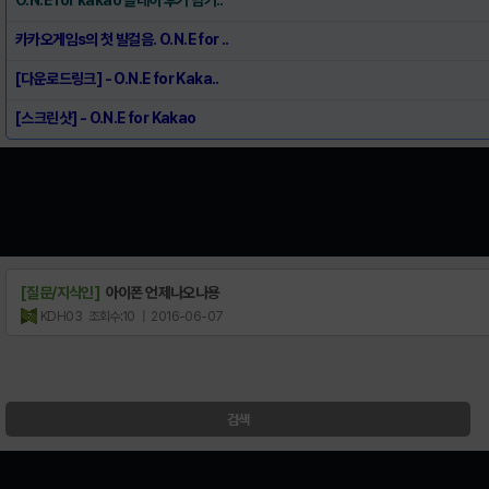
카카오게임s의 첫 발걸음. O.N.E for ..
[다운로드링크] - O.N.E for Kaka..
[스크린샷] - O.N.E for Kakao
[질문/지식인]
아이폰 언제나오나용
KDH03
조회수:10
| 2016-06-07
검색