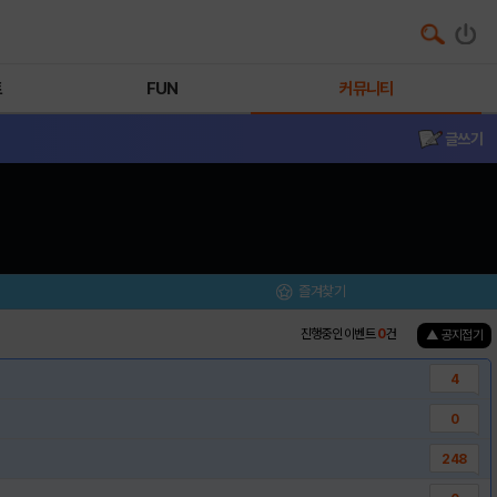
트
FUN
커뮤니티
글쓰기
즐겨찾기
진행중인 이벤트
0
건
▲ 공지접기
4
0
248