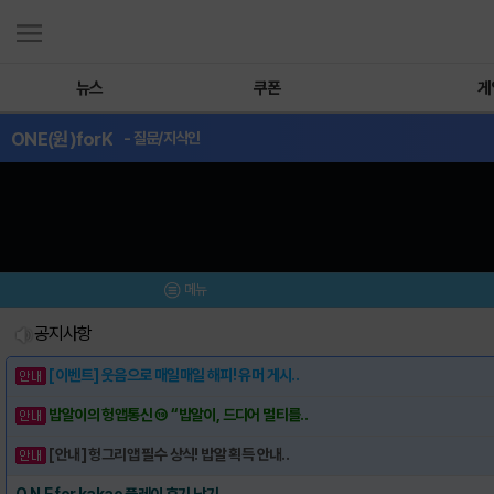
뉴스
쿠폰
게
ONE(원)forK
- 질문/지식인
메뉴
공지사항
[이벤트] 웃음으로 매일매일 해피! 유머 게시..
밥알이의 헝앱통신 ⑲ “밥알이, 드디어 멀티를..
[안내] 헝그리앱 필수 상식! 밥알 획득 안내..
O.N.E for kakao 플레이 후기 남기..