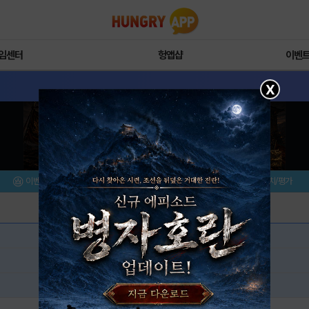
임센터
헝앱샵
이벤
X
이벤트/미션
설치/평가