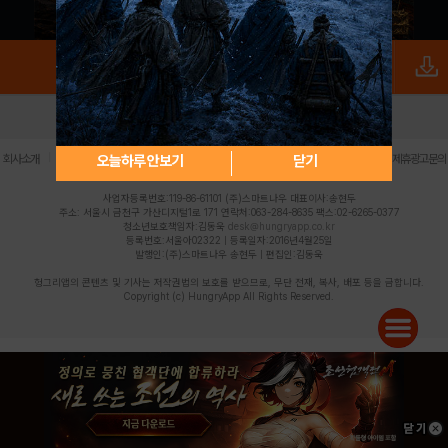
로그인
PC버전
전체앱
|
|
|
|
|
오늘하루 안보기
닫기
회사소개
이용약관
개인정보 처리방침
청소년 보호정책
불법촬영물 신고센터
제휴광고문의
사업자등록번호:119-86-61101 (주)스마트나우 대표이사:송현두
주소: 서울시 금천구 가산디지털1로 171 연락처:063-284-8635 팩스:02-6265-0377
청소년보호책임자:김동욱
desk@hungryapp.co.kr
등록번호:서울아02322 | 등록일자:2016년4월25일
발행인:(주)스마트나우 송현두 | 편집인:김동욱
헝그리앱의 콘텐츠 및 기사는 저작권법의 보호를 받으므로, 무단 전재, 복사, 배포 등을 금합니다.
Copyright (c) HungryApp All Rights Reserved.