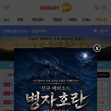
뉴스
쿠폰
게임센터
헝앱샵
이벤트
FUN
커뮤니티
드래곤을만나다
- 질문/지식인
글쓰기
X
메뉴
이벤트/미션
설치/평가
즐겨찾기
공지사항
진행중인 이벤트
0
건
▲ 공지접기
[이벤트] 웃음으로 매일매일 해피! 유머 게시..
4
밥알이의 헝앱통신 ⑲ “밥알이, 드디어 멀티를..
0
[안내] 헝그리앱 필수 상식! 밥알 획득 안내..
248
[리뷰] SD캐릭터의 파워액션! ＜드래곤을만나..