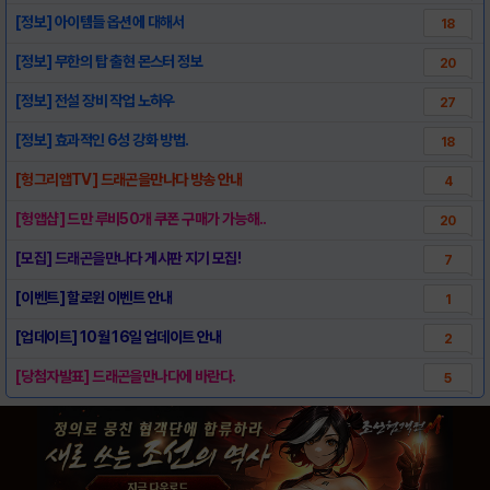
[정보] 아이템들 옵션에 대해서
18
[정보] 무한의 탑 출현 몬스터 정보
20
[정보] 전설 장비 작업 노하우
27
[정보] 효과적인 6성 강화 방법.
18
[헝그리앱TV] 드래곤을만나다 방송 안내
4
[헝앱샵] 드만 루비50개 쿠폰 구매가 가능해..
20
[모집] 드래곤을만나다 게시판 지기 모집!
7
[이벤트] 할로윈 이벤트 안내
1
[업데이트] 10월 16일 업데이트 안내
2
[당첨자발표] 드래곤을만나다에 바란다.
5