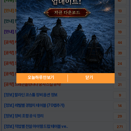
47
[안내] 최고의 공략 카테고리 안내
13
[안내] 헝그리앱 공식 채널 777 입니다.
22
[안내] 드래곤을만나다 공략집 어플 안내
19
[공략] 캐릭터 선택시 팁!
44
[공략] 드래곤을만나다 한줄 팁 모음 (08...
39
[공략] 드래곤을만나다 전사 스킬 공략
24
[공략] 드래곤을만나다 마법사 스킬 공략!
12
오늘하루 안보기
닫기
[공략] 드래곤을만나다 궁사 스킬 공략!
21
[정보] 팔라딘 코스튬 장비 옵션 정보
9
[정보] 레벨별 경험치 테이블 (70렙추가)
14
[정보] 장비 조합 공식 정리
29
[정보] 직업별 전설 아이템 드랍 테이블 ve..
271