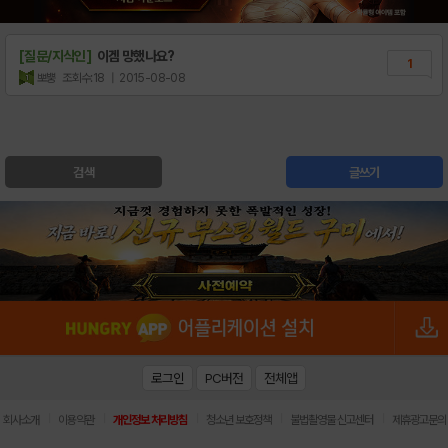
[질문/지식인]
이겜 망했나요?
1
뽀뿡
조회수:18
| 2015-08-08
검색
글쓰기
로그인
PC버전
전체앱
|
|
|
|
|
회사소개
이용약관
개인정보 처리방침
청소년 보호정책
불법촬영물 신고센터
제휴광고문의