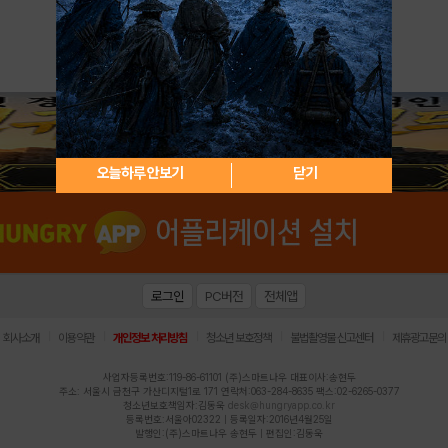
아이디 / 비밀번호 찾기
회원가입
오늘하루 안보기
닫기
로그인
PC버전
전체앱
|
|
|
|
|
회사소개
이용약관
개인정보 처리방침
청소년 보호정책
불법촬영물 신고센터
제휴광고문의
사업자등록번호:119-86-61101 (주)스마트나우 대표이사:송현두
주소: 서울시 금천구 가산디지털1로 171 연락처:063-284-8635 팩스:02-6265-0377
청소년보호책임자:김동욱
desk@hungryapp.co.kr
등록번호:서울아02322 | 등록일자:2016년4월25일
발행인:(주)스마트나우 송현두 | 편집인:김동욱