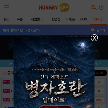
뉴스
쿠폰
게임센터
헝앱샵
이벤트
FUN
커뮤니티
세계대해전M
- 전체글보기
글쓰기
X
메뉴
이벤트/미션
설치/평가
즐겨찾기
공지사항
진행중인 이벤트
0
건
▲ 공지접기
[이벤트] 웃음으로 매일매일 해피! 유머 게시..
4
밥알이의 헝앱통신 ⑲ “밥알이, 드디어 멀티를..
0
[안내] 헝그리앱 필수 상식! 밥알 획득 안내..
248
[사전예약링크] - 세계대해전M