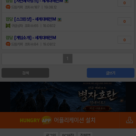
잡담
[사전예약링크] - 세계대해전M
0
드림키퍼
조회수:187
| 19.08.12
잡담
[스크린샷] - 세계대해전M
0
구급상자
조회수:65
| 19.08.12
잡담
[게임소개] - 세계대해전M
0
드림키퍼
조회수:84
| 19.08.12
1
검색
글쓰기
로그인
PC버전
전체앱