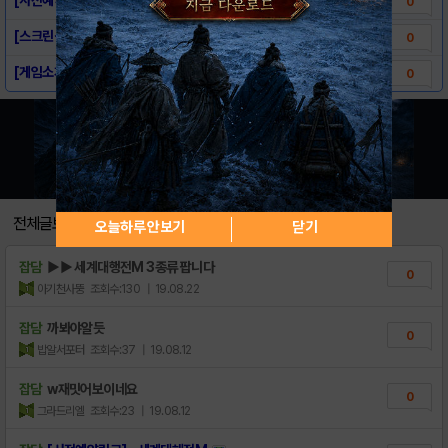
0
[스크린샷] - 세계대해전M
0
[게임소개] - 세계대해전M
0
전체글보기
오늘하루 안보기
닫기
잡담
▶▶ 세계대행전M 3종류 팝니다
0
아기천사뚱
조회수:130
| 19.08.22
잡담
까봐야알듯
0
밥알서포터
조회수:37
| 19.08.12
잡담
w재밋어보이네요
0
그라드리엘
조회수:23
| 19.08.12