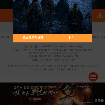
로그인
PC버전
전체앱
|
|
|
|
|
오늘하루 안보기
닫기
회사소개
이용약관
개인정보 처리방침
청소년 보호정책
불법촬영물 신고센터
제휴광고문의
사업자등록번호:119-86-61101 (주)스마트나우 대표이사:송현두
주소: 서울시 금천구 가산디지털1로 171 연락처:063-284-8635 팩스:02-6265-0377
청소년보호책임자:김동욱
desk@hungryapp.co.kr
등록번호:서울아02322 | 등록일자:2016년4월25일
발행인:(주)스마트나우 송현두 | 편집인:김동욱
헝그리앱의 콘텐츠 및 기사는 저작권법의 보호를 받으므로, 무단 전재, 복사, 배포 등을 금합니다.
Copyright (c) HungryApp All Rights Reserved.