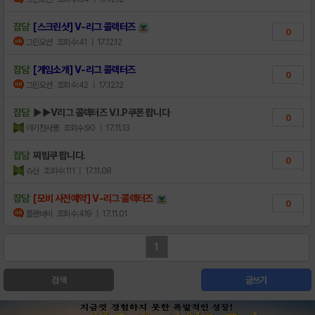
잡담
[스크린샷] V-리그 콜렉터즈
0
그린오션
조회수:41
| 17.12.12
잡담
[게임소개] V-리그 콜렉터즈
0
그린오션
조회수:42
| 17.12.12
잡담
▶▶V리그 콜렉터즈 V.I.P쿠폰 팝니다
0
아기천사뚱
조회수:90
| 17.11.13
잡담
찌빕쿠 팝니다.
0
슈산
조회수:111
| 17.11.08
잡담
[모비 사전예약] V-리그 콜렉터즈
0
플랜바비
조회수:419
| 17.11.01
1
검색
글쓰기