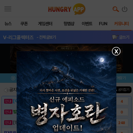
뉴스
쿠폰
게임센터
헝앱샵
이벤트
FUN
커뮤니티
V-리그콜렉터즈
- 전체글보기
글쓰기
X
메뉴
이벤트/미션
설치/평가
즐겨찾기
공지사항
진행중인 이벤트
0
건
▲ 공지접기
[이벤트] 웃음으로 매일매일 해피! 유머 게시..
4
밥알이의 헝앱통신 ⑲ “밥알이, 드디어 멀티를..
0
[안내] 헝그리앱 필수 상식! 밥알 획득 안내..
248
[다운로드 링크] V-리그 콜렉터즈