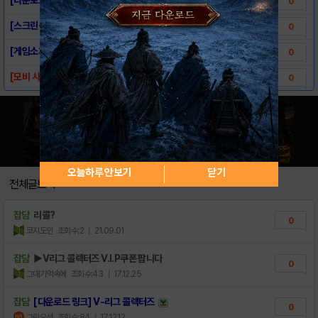
0
[스크린샷] V-리그 콜렉터즈
0
[게임소개] V-리그 콜렉터즈
0
[모비 사전예약] V-리그 콜렉터즈
0
오늘하루 안보기
닫기
전체글보기
잡담
리콜?
0
코지도인
조회수:2
| 21.09.01
잡담
▶V리그 콜렉터즈 V.I.P쿠폰 팝니다
0
그대기억속에
조회수:43
| 17.12.25
잡담
[다운로드 링크] V-리그 콜렉터즈
0
그린오션
조회수:84
| 17.12.12