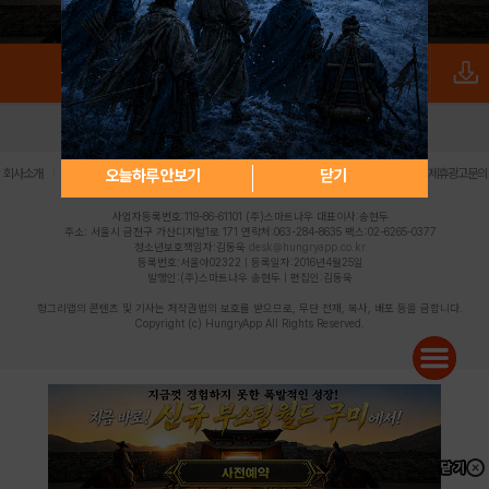
로그인
PC버전
전체앱
|
|
|
|
|
오늘하루 안보기
닫기
회사소개
이용약관
개인정보 처리방침
청소년 보호정책
불법촬영물 신고센터
제휴광고문의
사업자등록번호:119-86-61101 (주)스마트나우 대표이사:송현두
주소: 서울시 금천구 가산디지털1로 171 연락처:063-284-8635 팩스:02-6265-0377
청소년보호책임자:김동욱
desk@hungryapp.co.kr
등록번호:서울아02322 | 등록일자:2016년4월25일
발행인:(주)스마트나우 송현두 | 편집인:김동욱
헝그리앱의 콘텐츠 및 기사는 저작권법의 보호를 받으므로, 무단 전재, 복사, 배포 등을 금합니다.
Copyright (c) HungryApp All Rights Reserved.