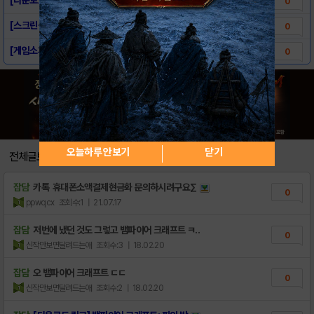
0
[스크린샷] 뱀파이어 크래프트: 피의 밤
0
[게임소개] 뱀파이어 크래프트: 피의 밤
0
오늘하루 안보기
닫기
전체글보기
잡담
카톡 휴대폰소액결제현금화 문의하시려구요∑
0
ppwqcx
조회수:1
| 21.07.17
잡담
저번에 냈던 것도 그렇고 뱀파이어 크래프트 ㅋ..
0
신작만보면달려드는애
조회수:3
| 18.02.20
잡담
오 뱀파이어 크래프트 ㄷㄷ
0
신작만보면달려드는애
조회수:2
| 18.02.20