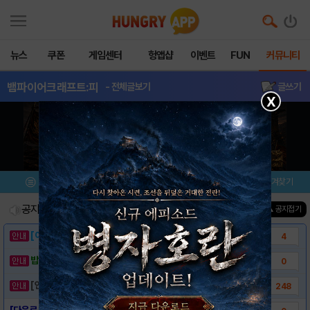
뉴스
쿠폰
게임센터
헝앱샵
이벤트
FUN
커뮤니티
뱀파이어크래프트:피
- 전체글보기
글쓰기
X
메뉴
이벤트/미션
설치/평가
즐겨찾기
공지사항
진행중인 이벤트
0
건
▲ 공지접기
[이벤트] 웃음으로 매일매일 해피! 유머 게시..
4
밥알이의 헝앱통신 ⑲ “밥알이, 드디어 멀티를..
0
[안내] 헝그리앱 필수 상식! 밥알 획득 안내..
248
[다운로드 링크] 뱀파이어 크래프트: 피의 밤