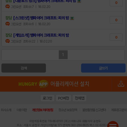
잡담
[다운로드 링크] 뱀파이어 크래프트: 피의 밤
0
그린오션
조회수:7
| 18.02.20
잡담
[스크린샷] 뱀파이어 크래프트: 피의 밤
0
그린오션
조회수:6
| 18.02.20
잡담
[게임소개] 뱀파이어 크래프트: 피의 밤
0
그린오션
조회수:22
| 18.02.20
1
검색
글쓰기
로그인
PC버전
전체앱
|
|
|
|
|
회사소개
이용약관
개인정보 처리방침
청소년 보호정책
불법촬영물 신고센터
제휴광고문의
사업자등록번호:119-86-61101 (주)스마트나우 대표이사:송현두
주소: 서울시 금천구 가산디지털1로 171 연락처:063-284-8635 팩스:02-6265-0377