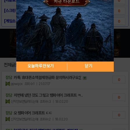
0
[스크린샷] 뱀파이어 크래프트: 피의 밤
0
[게임소개] 뱀파이어 크래프트: 피의 밤
0
전체글보기
오늘하루 안보기
닫기
잡담
카톡 휴대폰소액결제현금화 문의하시려구요∑
0
ppwqcx
조회수:1
| 21.07.17
잡담
저번에 냈던 것도 그렇고 뱀파이어 크래프트 ㅋ..
0
신작만보면달려드는애
조회수:3
| 18.02.20
잡담
오 뱀파이어 크래프트 ㄷㄷ
0
신작만보면달려드는애
조회수:2
| 18.02.20