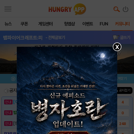
뉴스
쿠폰
게임센터
헝앱샵
이벤트
FUN
커뮤니티
뱀파이어크래프트:피
- 전체글보기
글쓰기
X
메뉴
이벤트/미션
설치/평가
즐겨찾기
공지사항
진행중인 이벤트
0
건
▲ 공지접기
[이벤트] 웃음으로 매일매일 해피! 유머 게시..
4
밥알이의 헝앱통신 ⑲ “밥알이, 드디어 멀티를..
0
[안내] 헝그리앱 필수 상식! 밥알 획득 안내..
248
[다운로드 링크] 뱀파이어 크래프트: 피의 밤