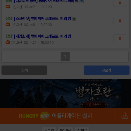
잡담
[다운로드 링크] 뱀파이어 크래프트: 피의 밤
0
그린오션
조회수:7
| 18.02.20
잡담
[스크린샷] 뱀파이어 크래프트: 피의 밤
0
그린오션
조회수:6
| 18.02.20
잡담
[게임소개] 뱀파이어 크래프트: 피의 밤
0
그린오션
조회수:22
| 18.02.20
1
검색
글쓰기
로그인
PC버전
전체앱