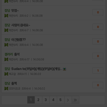
하얀수지
조회수:4
| 14.06.08
잡담
맛점~
0
하얀수지
조회수:2
| 14.06.08
잡담
사람이 읍네요~
0
하얀수지
조회수:7
| 14.06.08
잡담
이건뭔겜??
0
하얀수지
조회수:4
| 14.06.08
갤러리
출석
0
하얀수지
조회수:17
| 14.06.08
잡담
Sudan to(무딜비)(게임)(무딜비)(게임..
1
독고갈
조회수:11
| 14.06.03
잡담
출첵
0
꼬꼬미초코
조회수:4
| 14.06.02
1
2
3
4
5