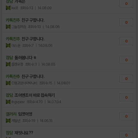
잡담
가속은
0
ka르
조회수:13
| 14.08.09
카톡친추
친구 구합니다.
0
그늘집머슴
조회수:13
| 14.08.06
카톡친추
친구 구합니다.
0
데스문
조회수:7
| 14.08.06
잡담
둘러봅니다 ㅎ
0
즐겜유졍
조회수:3
| 14.08.05
카톡친추
친구 구합니다.
0
C형고양이띠박나비
조회수:15
| 14.08.01
잡담
조이엔조이 바로 접속하기
0
ihgvpoiv
조회수:470
| 14.07.04
갤러리
입겟이영
0
계말년
조회수:19
| 14.06.15
잡담
재밋나요??
0