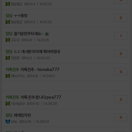
황금철갑
조회수:4
| 14.10.05
잡담
ㅜㅜ똥망
0
황금철갑
조회수:5
| 14.10.05
잡담
즐거운한주되세요~
1
규규규
조회수:9
| 14.09.15
잡담
ㄷㄷ 게시판이 아예 죽어버렸네
0
정현잼
조회수:2
| 14.09.03
카톡친추
카톡친추 - honoka777
0
와타츠키노
조회수:8
| 14.09.01
카톡친추
카톡 친추 합니다 pea777
0
아슈탈로수
조회수:10
| 14.08.30
잡담
꽤재밌지만
0
IsRa
조회수:15
| 14.08.20