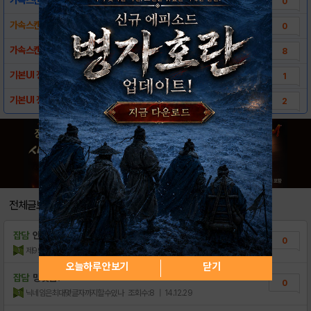
0
가속스캔들 스크린샷!
0
가속스캔들 자동차정보
8
기본UI 정보[2]
1
기본UI 정보[1]
2
전체글보기
잡담
안녕하세요
0
제99대대통령
조회수:5
| 20.02.07
오늘하루 안보기
닫기
잡담
망겟임?
0
닉네임은최대몇글자까지할수있나
조회수:8
| 14.12.29