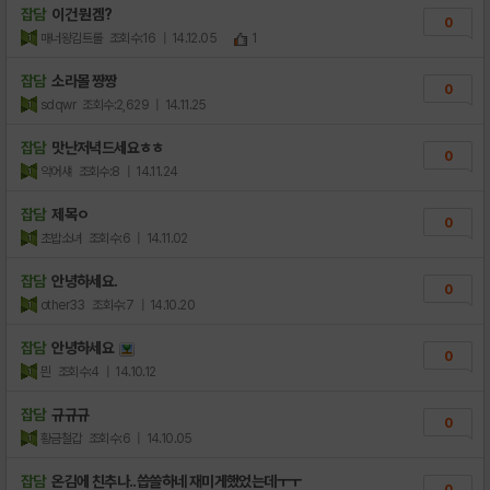
잡담
이건 뭔겜?
0
매너왕김트롤
조회수:16
| 14.12.05
1
잡담
소라몰 짱짱
0
sdqwr
조회수:2,629
| 14.11.25
잡담
맛난저녁드세요ㅎㅎ
0
악어섀
조회수:8
| 14.11.24
잡담
제목ㅇ
0
초밥소녀
조회수:6
| 14.11.02
잡담
안녕하세요.
0
other33
조회수:7
| 14.10.20
잡담
안녕하세요
0
믠
조회수:4
| 14.10.12
잡담
규규규
0
황금철갑
조회수:6
| 14.10.05
잡담
온김에 친추나..씁쓸하네 재미게했었는데ㅜㅜ
0