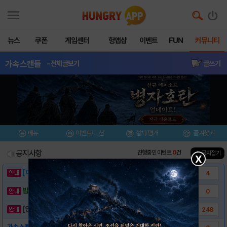
뉴스
쿠폰
게임센터
헝앱샵
이벤트
FUN
커뮤니티
가속스캔들
- 전체글보기
글쓰기
메뉴
이벤트/미션
설치/평가
즐겨찾기
공지사항
진행중인 이벤트
0
건
▲ 공지접기
X
[이벤트] 웃음으로 매일매일 해피! 유머 게시..
4
밥알이의 헝앱통신 ⑲ “밥알이, 드디어 멀티를..
0
[안내] 헝그리앱 필수 상식! 밥알 획득 안내..
248
가속스캔들 미리보는 리뷰!