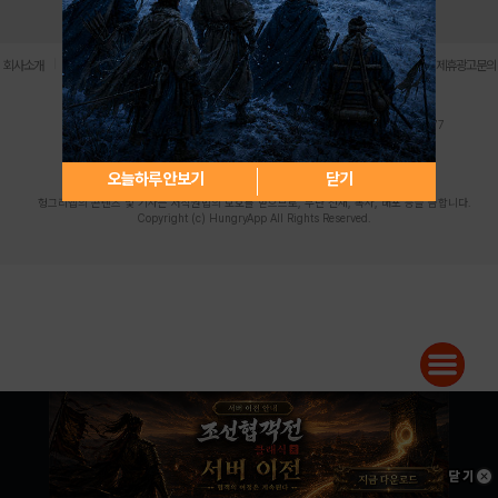
로그인
PC버전
전체앱
|
|
|
|
|
회사소개
이용약관
개인정보 처리방침
청소년 보호정책
불법촬영물 신고센터
제휴광고문의
사업자등록번호:119-86-61101 (주)스마트나우 대표이사:송현두
주소: 서울시 금천구 가산디지털1로 171 연락처:063-284-8635 팩스:02-6265-0377
청소년보호책임자:김동욱
desk@hungryapp.co.kr
등록번호:서울아02322 | 등록일자:2016년4월25일
발행인:(주)스마트나우 송현두 | 편집인:김동욱
오늘하루 안보기
닫기
헝그리앱의 콘텐츠 및 기사는 저작권법의 보호를 받으므로, 무단 전재, 복사, 배포 등을 금합니다.
Copyright (c) HungryApp All Rights Reserved.