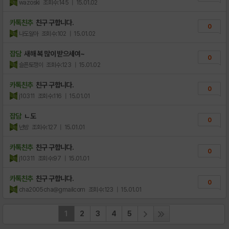
wazoski
조회수:145
| 15.01.02
카톡친추
친구 구합니다.
0
나도알아
조회수:102
| 15.01.02
잡담
새해 복 많이 받으세여~
0
슬픈토깽이
조회수:123
| 15.01.02
카톡친추
친구 구합니다.
0
j10311
조회수:116
| 15.01.01
잡담
ㄴ도
0
넌방
조회수:127
| 15.01.01
카톡친추
친구 구합니다.
0
j10311
조회수:97
| 15.01.01
카톡친추
친구 구합니다.
0
cha2005cha@gmailcom
조회수:123
| 15.01.01
1
2
3
4
5