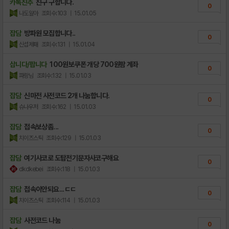
카톡친추
친구 구합니다.
0
나도알아
조회수:103
| 15.01.05
잡담
방파원 모집합니다..
0
신섭제패
조회수:131
| 15.01.04
삽니다/팝니다
100원보쿠폰 개당 700원팜 계좌
0
파랑님
조회수:132
| 15.01.03
잡담
신마전 사전코드 2개 나눔합니다.
0
슈나우저
조회수:162
| 15.01.03
잡담
접속보상좀...
0
치이즈스틱
조회수:129
| 15.01.03
잡담
여기사코로 도탑전기문자사코구해요
0
dkdkebei
조회수:118
| 15.01.03
잡담
접속이안되요...ㄷㄷ
0
치이즈스틱
조회수:114
| 15.01.03
잡담
사전코드 나눔
0