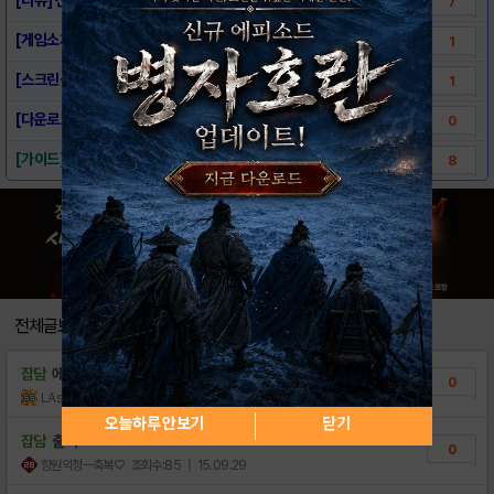
7
[게임소개] - 신마전 for kakao
1
[스크린샷] - 신마전 for kakao
1
[다운로드링크] - 신마전 for kakao
0
[가이드] 신마전의 기본 가이드
8
전체글보기
잡담
에..엑토즈?
0
LAsahi
조회수:70
| 18.11.24
오늘하루 안보기
닫기
잡담
출첵
0
향원익청ㅡ축복♡
조회수:85
| 15.09.29