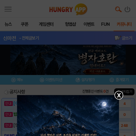
뉴스
쿠폰
게임센터
헝앱샵
이벤트
FUN
커뮤니티
신마전
- 전체글보기
글쓰기
메뉴
이벤트/미션
설치/평가
즐겨찾기
공지사항
진행중인 이벤트
0
건
▲ 공지접기
X
[이벤트] 웃음으로 매일매일 해피! 유머 게시..
4
밥알이의 헝앱통신 ⑲ “밥알이, 드디어 멀티를..
0
[안내] 헝그리앱 필수 상식! 밥알 획득 안내..
248
[리뷰] 신과 인간 그리고 요마와의 전쟁,