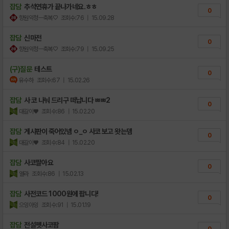
잡담
추석연휴가 끝나가네요.ㅎㅎ
0
향원익청ㅡ축복♡
조회수:76
| 15.09.28
잡담
신마전
0
향원익청ㅡ축복♡
조회수:79
| 15.09.25
(구)질문
테스트
0
유수하
조회수:67
| 15.02.26
잡담
사 코 나눠 드리구 떠납니다 ㅃㅃ2
0
대갈이♥
조회수:86
| 15.02.20
잡담
게시판이 죽어있넴 ㅇ_ㅇ 사코 보고 왓는뎀
0
대갈이♥
조회수:84
| 15.02.20
잡담
사코팔아요
0
열라
조회수:86
| 15.02.13
잡담
사전코드 1000원에 팝니다!
0
으잉아잉
조회수:91
| 15.01.19
잡담
전설펫사코팜
0