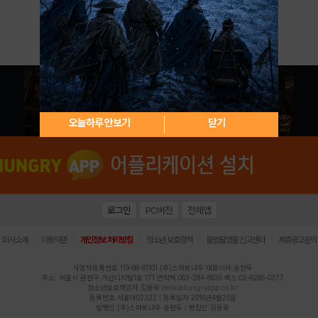
아이디 / 비밀번호 찾기
회원가입
오늘하루 안보기
닫기
로그인
PC버전
전체앱
|
|
|
|
|
회사소개
이용약관
개인정보 처리방침
청소년 보호정책
불법촬영물 신고센터
제휴광고문의
사업자등록번호:119-86-61101 (주)스마트나우 대표이사:송현두
주소: 서울시 금천구 가산디지털1로 171 연락처:063-284-8635 팩스:02-6265-0377
청소년보호책임자:김동욱
desk@hungryapp.co.kr
등록번호:서울아02322 | 등록일자:2016년4월25일
발행인:(주)스마트나우 송현두 | 편집인:김동욱