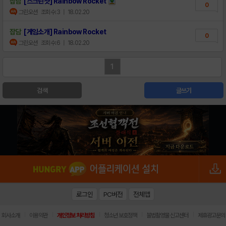
잡담
[스크린샷] Rainbow Rocket
0
그린오션
조회수:3
| 18.02.20
잡담
[게임소개] Rainbow Rocket
0
그린오션
조회수:6
| 18.02.20
1
검색
글쓰기
로그인
PC버전
전체앱
|
|
|
|
|
회사소개
이용약관
개인정보 처리방침
청소년 보호정책
불법촬영물 신고센터
제휴광고문의