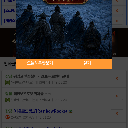
0
[스크린샷] Rainbow Rocket
0
[게임소개] Rainbow Rocket
0
오늘하루 안보기
닫기
전체글보기
잡담
귀엽고 깔끔한데 레인보우 로켓이 근데..
0
신작만보면달려드는애
조회수:4
| 18.02.20
잡담
레인보우로켓 귀여움 ㅋㅋ
0
신작만보면달려드는애
조회수:4
| 18.02.20
잡담
[다운로드 링크] Rainbow Rocket
0
그린오션
조회수:5
| 18.02.20