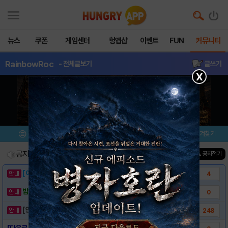
뉴스
쿠폰
게임센터
헝앱샵
이벤트
FUN
커뮤니티
RainbowRoc
- 전체글보기
글쓰기
X
메뉴
이벤트/미션
설치/평가
즐겨찾기
공지사항
진행중인 이벤트
0
건
▲ 공지접기
[이벤트] 웃음으로 매일매일 해피! 유머 게시..
4
밥알이의 헝앱통신 ⑲ “밥알이, 드디어 멀티를..
0
[안내] 헝그리앱 필수 상식! 밥알 획득 안내..
248
[다운로드 링크] Rainbow Rocket