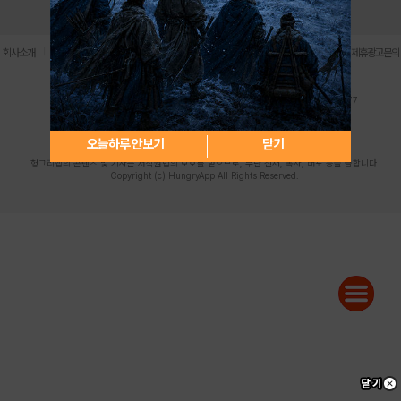
로그인
PC버전
전체앱
|
|
|
|
|
회사소개
이용약관
개인정보 처리방침
청소년 보호정책
불법촬영물 신고센터
제휴광고문의
사업자등록번호:119-86-61101 (주)스마트나우 대표이사:송현두
주소: 서울시 금천구 가산디지털1로 171 연락처:063-284-8635 팩스:02-6265-0377
청소년보호책임자:김동욱
desk@hungryapp.co.kr
등록번호:서울아02322 | 등록일자:2016년4월25일
발행인:(주)스마트나우 송현두 | 편집인:김동욱
오늘하루 안보기
닫기
헝그리앱의 콘텐츠 및 기사는 저작권법의 보호를 받으므로, 무단 전재, 복사, 배포 등을 금합니다.
Copyright (c) HungryApp All Rights Reserved.