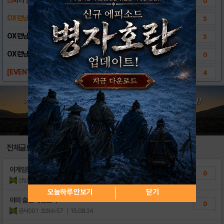
0
OX런닝맨 출시 기념 이벤트!
3
OX런닝맨 게임 특징
3
OX런닝맨 홍보영상
0
[EVENT] iOS 출시 기념 보석을 쏩니다..
4
전체글보기
이게임뭔가요
0
건방지다
조회수:12
| 18.08.17
오늘하루 안보기
닫기
이미 숨진 게임인가
0
금서001
조회수:57
| 15.08.24