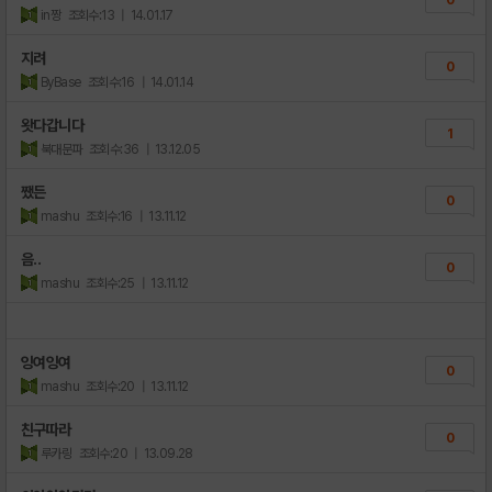
in짱
조회수:13
| 14.01.17
지려
0
ByBase
조회수:16
| 14.01.14
왓다갑니다
1
북대문파
조회수:36
| 13.12.05
쨌든
0
mashu
조회수:16
| 13.11.12
음..
0
mashu
조회수:25
| 13.11.12
잉여잉여
0
mashu
조회수:20
| 13.11.12
친구따라
0
루카링
조회수:20
| 13.09.28