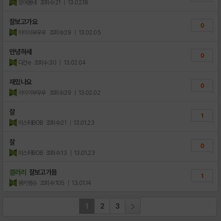
잉여돋네
조회수:21
| 13.02.18
잘보고가요
0
이이이부우우
조회수:29
| 13.02.05
안녕하세
0
다건e
조회수:30
| 13.02.04
재밌나요
0
이이이부우우
조회수:29
| 13.02.02
잘
1
미스터BOB
조회수:21
| 13.01.23
잘
0
미스터BOB
조회수:13
| 13.01.23
갤러리
잘보고가욤
1
몽키범슈
조회수:105
| 13.01.14
1
2
3