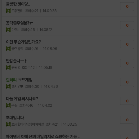
불쌍한 겟이당..
0
쿠우팬티
조회수:21
| 14.09.28
공략좀주실분?ㅠ
0
마핵s
조회수:25
| 14.08.12
이건 무슨게임인가요?
0
즐겜유졍
조회수:16
| 14.08.06
반갑습니ㅡㅏ
0
찡찡3
조회수:12
| 14.05.16
갤러리
보드게임
0
홍시양♥
조회수:30
| 14.04.26
다들 게임 되시나요?
0
운꽃
조회수:46
| 14.04.02
초대입니다
0
흐응핫아아앙앙아아하앗
조회수:21
| 14.03.25
아이템베 이에 진짜 마일리지로 쇼핑하는 기능 ..
0