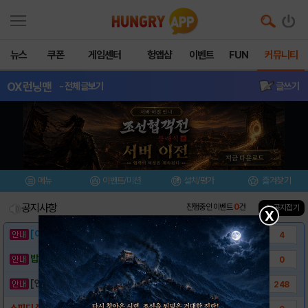
뉴스
쿠폰
게임센터
헝앱샵
이벤트
FUN
커뮤니티
OX런닝맨
- 전체글보기
글쓰기
메뉴
이벤트/미션
설치/평가
즐겨찾기
공지사항
진행중인 이벤트
0
건
▲ 공지접기
X
[이벤트] 웃음으로 매일매일 해피! 유머 게시..
4
밥알이의 헝앱통신 ⑲ “밥알이, 드디어 멀티를..
0
[안내] 헝그리앱 필수 상식! 밥알 획득 안내..
248
스피디 질주 퀴즈 게임 OX 런닝맨 게임소개 ..