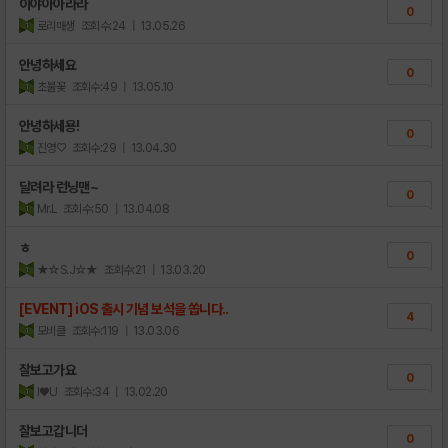
이야아아라라
0
로리매생
조회수:24
| 13.05.26
안녕하세요
0
초불꽃
조회수:49
| 13.05.10
안녕하세용!
0
진영♡
조회수:29
| 13.04.30
달려라 런닝맨~
0
Mr.L
조회수:50
| 13.04.08
ㅎ
0
★☆S.J☆★
조회수:21
| 13.03.20
[EVENT] iOS 출시 기념 보석을 쏩니다..
4
모비클
조회수:119
| 13.03.06
잘보고가요
0
l♥U
조회수:34
| 13.02.20
잘보고갑니더
0