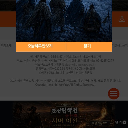
로그인
PC버전
전체앱
|
|
|
|
|
오늘하루 안보기
닫기
회사소개
이용약관
개인정보 처리방침
청소년 보호정책
불법촬영물 신고센터
제휴광고문의
사업자등록번호:119-86-61101 (주)스마트나우 대표이사:송현두
주소: 서울시 금천구 가산디지털1로 171 연락처:063-284-8635 팩스:02-6265-0377
청소년보호책임자:김동욱
desk@hungryapp.co.kr
등록번호:서울아02322 | 등록일자:2016년4월25일
발행인:(주)스마트나우 송현두 | 편집인:김동욱
헝그리앱의 콘텐츠 및 기사는 저작권법의 보호를 받으므로, 무단 전재, 복사, 배포 등을 금합니다.
Copyright (c) HungryApp All Rights Reserved.