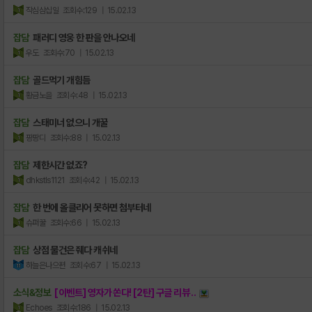
작심삼십일
조회수:129
| 15.02.13
잡담
패러디 영웅 한 판을 안나오네
우도
조회수:70
| 15.02.13
잡담
골드먹기 개힘듬
황금노을
조회수:48
| 15.02.13
잡담
스태미너 없으니 개꿀
팡팡디
조회수:88
| 15.02.13
잡담
제한시간 없죠?
dhkstls1121
조회수:42
| 15.02.13
잡담
한 번에 올클리어 못하면 첨부터네
슈퍼꿀
조회수:66
| 15.02.13
잡담
상점 물건은 줴다 캐쉬네
하늘은나으편
조회수:67
| 15.02.13
소식&정보
[이벤트] 영자가 쏜다! [2탄] 구글 리뷰 ..
Echoes
조회수:186
| 15.02.13