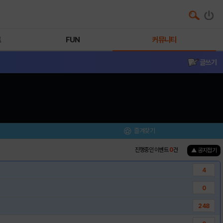
트
FUN
커뮤니티
글쓰기
즐겨찾기
진행중인 이벤트
0
건
▲ 공지접기
4
0
248