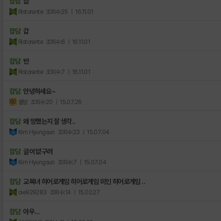
잡담
습
Ristorante
조회수:25
| 16.11.01
잡담
갑
Ristorante
조회수:6
| 16.11.01
잡담
반
Ristorante
조회수:7
| 16.11.01
잡담
안녕하세요~
쿨밤
조회수:20
| 15.07.26
잡담
왜 망했는지 잘 생각..
Kim Hyungsun
조회수:23
| 15.07.04
잡담
글이 없구려
Kim Hyungsun
조회수:7
| 15.07.04
잡담
교복녀 히어로게임 히어로게임 미인 히어로게임 ..
oie929283
조회수:14
| 15.02.27
잡담
아우...