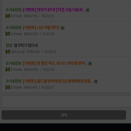
소식&정보
[이벤트] 영자가 쏜다! [1탄] 구글 다운로..
Echoes
조회수:116
| 15.02.13
소식&정보
[이벤트] 나도 약탈 했다!
Echoes
조회수:125
| 15.02.13
잡담
렙 5찍기 힘드네
내가소노공
조회수:35
| 15.02.13
소식&정보
[이벤트] 첫 충전 하고, 보너스 아이템 받자..
Echoes
조회수:100
| 15.02.13
소식&정보
[이벤트] 골드를 방어하라! (신세계백화점상품..
Echoes
조회수:48
| 15.02.13
검색