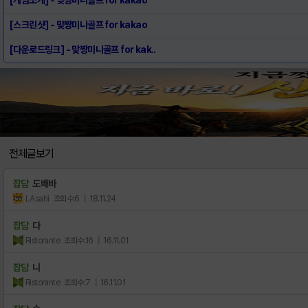
[스크린샷] - 맞짱미니골프 for kakao
[다운로드링크] - 맞짱미니골프 for kak..
전체글보기
잡담
도배바
LAsahi
조회수:6
| 18.11.24
잡담
다
Ristorante
조회수:16
| 16.11.01
잡담
니
Ristorante
조회수:7
| 16.11.01