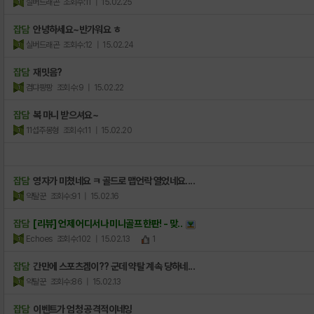
실버드래곤
조회수:11
| 15.02.25
잡담
안녕하세요~반가워요 ㅎ
실버드래곤
조회수:12
| 15.02.24
잡담
재밋음?
겸댜팡팡
조회수:9
| 15.02.22
잡담
복 마니 받으셔요~
11섭주몽형
조회수:11
| 15.02.20
잡담
영자가 미쳤네요 ㅋ 골드로 맵언락 열었네요....
약탈꾼
조회수:91
| 15.02.16
잡담
[리뷰] 언제 어디서나 미니골프 한판! - 맞..
Echoes
조회수:102
| 15.02.13
1
잡담
간만에 스포츠겜이?? 군데 약탈 계속 당하네...
약탈꾼
조회수:86
| 15.02.13
잡담
이벤트가 엄청 공격적이네잉