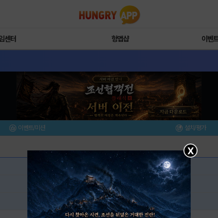
임센터
헝앱샵
이벤
이벤트/미션
설치/평가
X