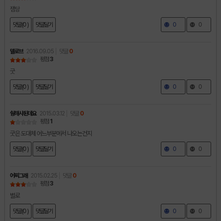
잼당
댓글(0 )
댓글달기
0
0
델로브
2016.09.05
댓글
0
평점
3
굿
댓글(0 )
댓글달기
0
0
쉉해샤된데요
2015.03.12
댓글
0
평점
1
굿은 도대체 어느부분에서 나오는건지
댓글(0 )
댓글달기
0
0
어찌그래
2015.02.25
댓글
0
평점
3
별로
댓글(0 )
댓글달기
0
0