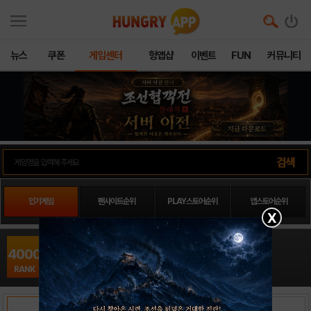
뉴스
쿠폰
게임센터
헝앱샵
이벤트
FUN
커뮤니티
인기게임
팬사이트순위
PLAY스토어순위
앱스토어순위
X
맞짱미니골프 for kakao16
4000
스포츠 / mocoga
RANK
출시일: 2015-02-13