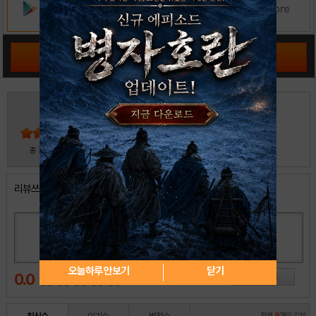
공략 커뮤니티 바로가기
3
5
4
3
2
30
총
명 참여
1
리뷰쓰기
오늘하루 안보기
닫기
0.0
전체
9
개의 리뷰