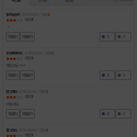
최신순
인기순
별점순
토끼냥냥이
2025.02.13
댓글
0
평점
3
ㄱ
댓글(0 )
댓글달기
0
0
두산베에어스
2016.09.05
댓글
0
평점
3
재밌어요 ㅋㅋ
댓글(0 )
댓글달기
0
0
탄그레브
2016.09.05
댓글
0
평점
3
아쉽네요.
댓글(0 )
댓글달기
0
0
판그라스
2016.09.05
댓글
0
평점
3