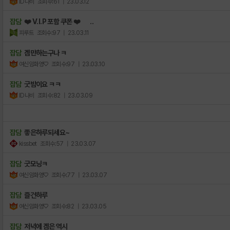
ID나비
조회수:61
| 23.03.12
잡담
❤️ V.I.P 포함 쿠폰 ❤️ ..
피루트
조회수:97
| 23.03.11
잡담
겜만하는구나 ㅋ
여신임화영♡
조회수:97
| 23.03.10
잡담
굿밤이요 ㅋㅋ
ID나비
조회수:82
| 23.03.09
잡담
좋은하루되세요~
kissbet
조회수:57
| 23.03.07
잡담
굿모닝ㅋ
여신임화영♡
조회수:77
| 23.03.07
잡담
즐건하루
여신임화영♡
조회수:82
| 23.03.05
잡담
저녁에 겜은 역시