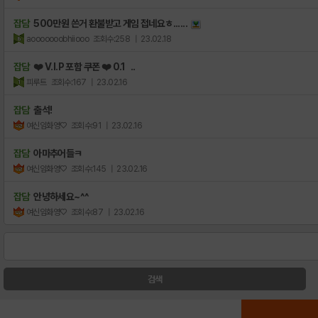
잡담
500만원 쓴거 환불받고 게임 접네요ㅎ......
aooooooobhiiooo
조회수:258
| 23.02.18
잡담
❤️ V.I.P 포함 쿠폰 ❤️ 0.1 ..
피루트
조회수:167
| 23.02.16
잡담
출석!
여신임화영♡
조회수:91
| 23.02.16
잡담
아마추어들ㅋ
여신임화영♡
조회수:145
| 23.02.16
잡담
안녕하세요~^^
여신임화영♡
조회수:87
| 23.02.16
검색