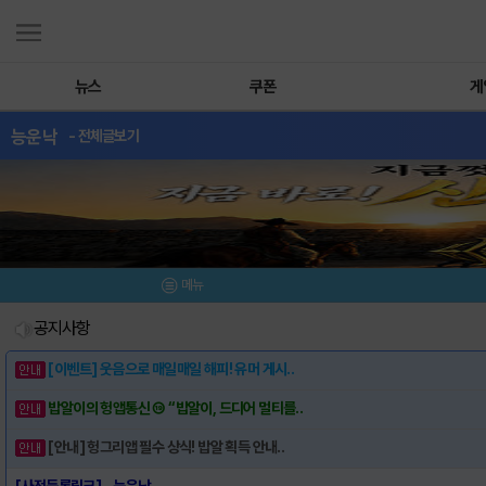
뉴스
쿠폰
게
능운낙
- 전체글보기
메뉴
공지사항
[이벤트] 웃음으로 매일매일 해피! 유머 게시..
밥알이의 헝앱통신 ⑲ “밥알이, 드디어 멀티를..
[안내] 헝그리앱 필수 상식! 밥알 획득 안내..
[사전등록링크] - 능운낙