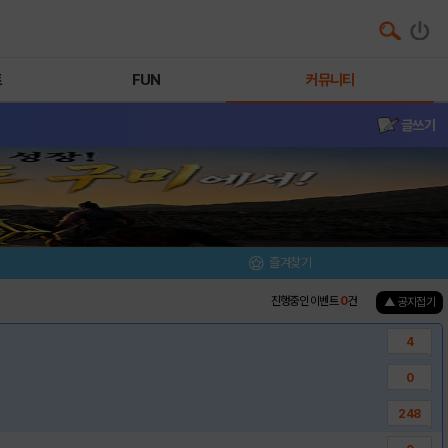
트
FUN
커뮤니티
글쓰기
즐겨찾기
진행중인 이벤트
0
건
▲ 공지접기
4
0
248