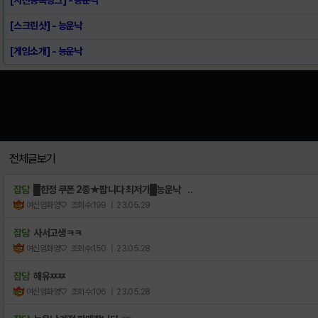
[스크린샷] - 능운낙
[게임소개] - 능운낙
전체글보기
잡담
█한정 쿠폰 2종★팝니다 최저가█능운낙 ..
여신임화영♡
조회수:199
| 23.05.29
잡담
사서고생ㅋㅋ
여신임화영♡
조회수:150
| 23.05.28
잡담
해유ㅉㅉ
여신임화영♡
조회수:106
| 23.05.28