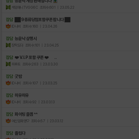
잡담
능운낙 계정 판매합니다
게임애니TVGG6C
조회수:601
| 23.05.22
잡담
██ 9종류당첨포함쿠폰 팝니다 ██
ID나비
조회수:160
| 23.04.26
잡담
능운낙 삼행시
장학도다
조회수:101
| 23.04.25
잡담
❤️ V.I.P 포함 쿠폰 ❤️ ..
피루트
조회수:263
| 23.03.30
잡담
굿밤
ID나비
조회수:107
| 23.03.25
잡담
히유히유
ID나비
조회수:92
| 23.03.13
잡담
화이팅 즐겜 ^^
여신임화영♡
조회수:57
| 23.03.12
잡담
졸립다