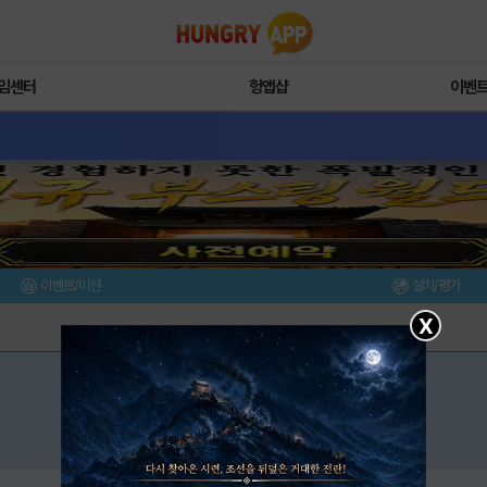
임센터
헝앱샵
이벤
이벤트/미션
설치/평가
X