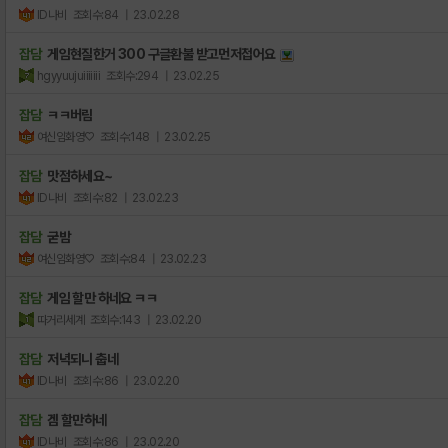
ID나비
조회수:84
| 23.02.28
잡담
게임현질한거 300 구글환불 받고먼저접어요
hgyyuujuiiiiiii
조회수:294
| 23.02.25
잡담
ㅋㅋ버림
여신임화영♡
조회수:148
| 23.02.25
잡담
맛점하세요~
ID나비
조회수:82
| 23.02.23
잡담
굳밤
여신임화영♡
조회수:84
| 23.02.23
잡담
게임 할만 하네요 ㅋㅋ
따거리세계
조회수:143
| 23.02.20
잡담
저녁되니 춥네
ID나비
조회수:86
| 23.02.20
잡담
겜 할만하네
ID나비
조회수:86
| 23.02.20