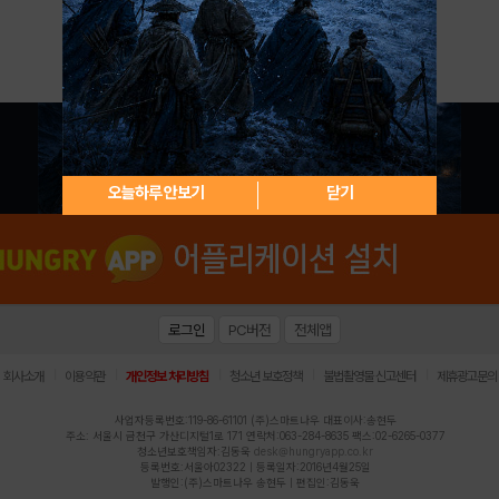
아이디 / 비밀번호 찾기
회원가입
오늘하루 안보기
닫기
로그인
PC버전
전체앱
|
|
|
|
|
회사소개
이용약관
개인정보 처리방침
청소년 보호정책
불법촬영물 신고센터
제휴광고문의
사업자등록번호:119-86-61101 (주)스마트나우 대표이사:송현두
주소: 서울시 금천구 가산디지털1로 171 연락처:063-284-8635 팩스:02-6265-0377
청소년보호책임자:김동욱
desk@hungryapp.co.kr
등록번호:서울아02322 | 등록일자:2016년4월25일
발행인:(주)스마트나우 송현두 | 편집인:김동욱