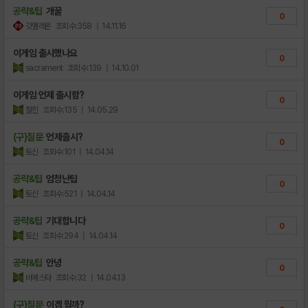
공략&팁
개꿀
0
갓멜레온
조회수:358
| 14.11.16
이게임 출시했나요
0
sacrament
조회수:139
| 14.10.01
이게임 언제 출시함?
0
철힌
조회수:135
| 14.05.29
(구)질문
언제출시?
0
토신
조회수:101
| 14.04.14
공략&팁
엄청난팁
0
토신
조회수:521
| 14.04.14
공략&팁
기대합니다
0
토신
조회수:294
| 14.04.14
공략&팁
안녕
0
비에스타
조회수:32
| 14.04.13
(구)질문
이겜 뭘까?