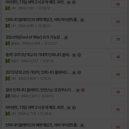
아이폰5, 13일 새벽 2시 공개 예정. 과연..
55
나미
조회수:5,101
| 12.09.12
인피니티블레이드의 에픽게임즈, 이미 아이폰5를..
50
나미
조회수:4,181
| 12.08.07
갓오브워(God of War) iOS 가능성 ..
79
물내놔..
조회수:4,496
| 12.03.27
충격! 2012년 최고의 기대작 인피니티 블레..
45
라실드
조회수:3,237
| 12.10.18
2012년 최고의 기대작, 인피니티 블레이드 ..
49
나미
조회수:3,609
| 12.10.13
결국 인피니티 블레이드 던전스는 감감무소식. ..
43
메로나
조회수:2,821
| 12.09.13
아이폰5, 13일 새벽 2시 공개 예정. 과연..
55
나미
조회수:4,773
| 12.09.12
인피니티블레이드의 에픽게임즈, 이미 아이폰5를..
50