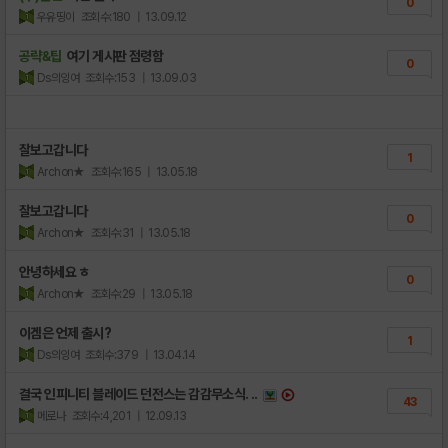
0
우유띵이
조회수:180
| 13.09.12
공략&팁
여기 게시판 점령함
0
Ds의잉여
조회수:153
| 13.09.03
잘보고갑니다
1
Archon★
조회수:165
| 13.05.18
잘보고갑니다
0
Archon★
조회수:31
| 13.05.18
안녕하세요 ㅎ
0
Archon★
조회수:29
| 13.05.18
이겜은 언제 출시?
1
Ds의잉여
조회수:379
| 13.04.14
결국 인피니티 블레이드 던전스는 감감무소식. ..
43
메로나
조회수:4,201
| 12.09.13