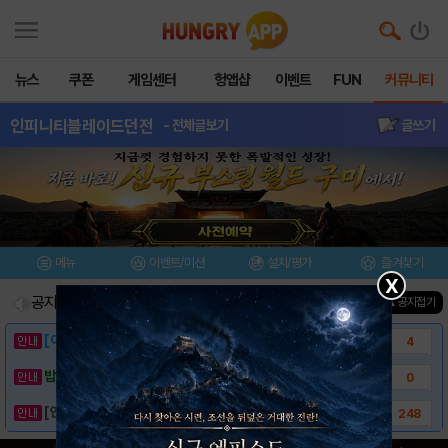
뉴스
쿠폰
게임센터
헝앱샵
이벤트
FUN
커뮤니티
인피니티블레이드던전
- 전체글보기
글쓰기
메뉴
이벤트/미션
설치/평가
즐겨찾기
X
공지사항
진행중인 이벤트
0
건
▲ 공지접기
[이벤트] 웃음으로 매일매일 해피! 유머 게시..
4
밥알이의 헝앱통신 ⑲ “밥알이, 드디어 멀티를..
0
[안내] 헝그리앱 필수 상식! 밥알 획득 안내..
248