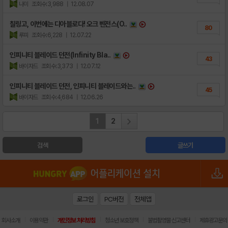
나미
조회수:3,988
| 12.08.07
칠링고, 이번에는 디아블로다! 오크 벤전스(O..
80
루피
조회수:6,228
| 12.07.22
인피니티 블레이드 던전(Infinity Bla..
43
바이자드
조회수:3,373
| 12.07.12
인피니티 블레이드 던전, 인피니티 블레이드와는..
45
바이자드
조회수:4,684
| 12.06.26
1
2
검색
글쓰기
로그인
PC버전
전체앱
|
|
|
|
|
회사소개
이용약관
개인정보 처리방침
청소년 보호정책
불법촬영물 신고센터
제휴광고문의