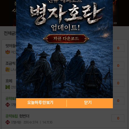
전체글보기
맛저들이요☆
0
여신임화영♡
조회수:17
| 23.01.14
조금씩 쉬엄쉬엄
0
LAsahi
조회수:24
| 18.12.01
흐메
0
건방지다
조회수:27
| 18.07.10
공략&팁
헌번더가 아니라
0
오늘하루 안보기
닫기
갓멜레온
조회수:471
| 14.11.16
공략&팁
헌번더
0
갓멜레온
조회수:374
| 14.11.16