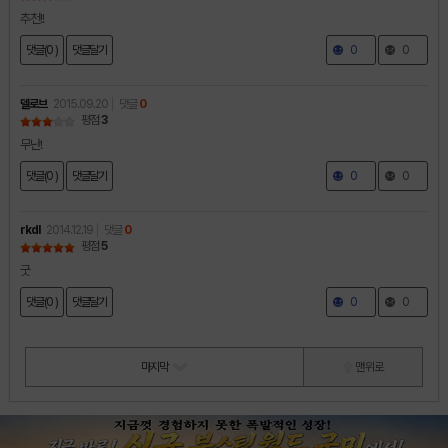
추천!!
댓글(0 )
댓글달기
0
0
델로브
2015.09.20
댓글
0
평점
3
무난!
댓글(0 )
댓글달기
0
0
rkdl
2014.12.19
댓글
0
평점
5
굿
댓글(0 )
댓글달기
0
0
마지막
맨 위로