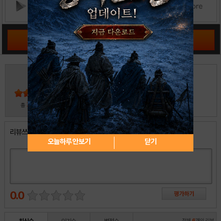
공략 커뮤니티 바로가기
3
5
4
3
2
30
총
명 참여
1
리뷰쓰기
오늘하루 안보기
닫기
0.0
전체
6
개의 리뷰