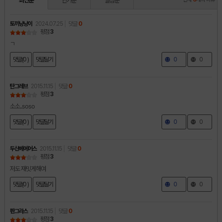
최신순
인기순
별점순
토끼냥냥이
2024.07.25
댓글
0
평점
3
ㄱ
댓글(0 )
댓글달기
0
0
탄그레브
2015.11.15
댓글
0
평점
3
소소..soso
댓글(0 )
댓글달기
0
0
두산베에어스
2015.11.15
댓글
0
평점
3
저도 재밋게해여
댓글(0 )
댓글달기
0
0
판그라스
2015.11.15
댓글
0
평점
3