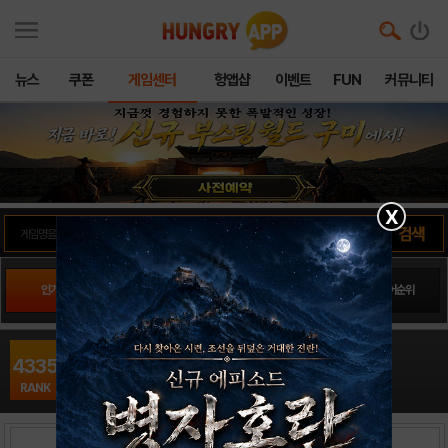
뉴스
쿠폰
게임센터
헝앱샵
이벤트
FUN
커뮤니티
X
인기게임
팬사이트순위
PLAY스토어순위
앱스토어순위
인피니티 블레이드 던전16
4335
액션RPG / 체어엔터테인먼트
RANK
출시일: 0000-00-00