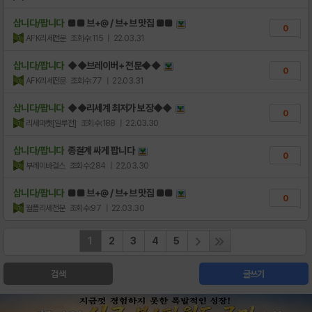
삽니다/팝니다
■■ 브+@ / 브+브 맛집 ■■
0
AFK리세전문
조회수:115
| 22.03.31
삽니다/팝니다
◆◆브레이버+ 전문◆◆
0
AFK리세전문
조회수:77
| 22.03.31
삽니다/팝니다
◆◆리세계 최저가 보장◆◆
0
리세마켓[일루전]
조회수:188
| 22.03.30
삽니다/팝니다
종결계 싸게 팝니다
0
부레이바걸스
조회수:284
| 22.03.30
삽니다/팝니다
■■ 브+@ / 브+브 맛집 ■■
0
월플리세전문
조회수:97
| 22.03.30
1
2
3
4
5
검색
글쓰기