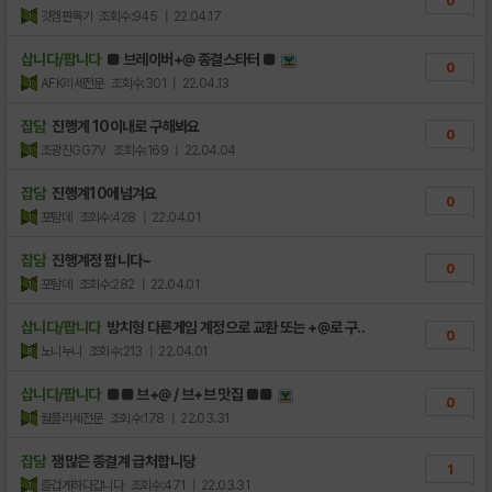
0
갓겜판독기
조회수:945
| 22.04.17
삽니다/팝니다
■ 브레이버+@ 종결스타터 ■
0
AFK리세전문
조회수:301
| 22.04.13
잡담
진행계 10이내로 구해봐요
0
조광진GG7V
조회수:169
| 22.04.04
잡담
진행계10에넘겨요
0
포탐데
조회수:428
| 22.04.01
잡담
진행계정 팝니다~
0
포탐데
조회수:282
| 22.04.01
삽니다/팝니다
방치형 다른게임 계정으로 교환 또는 +@로 구..
0
노니누니
조회수:213
| 22.04.01
삽니다/팝니다
■■ 브+@ / 브+브 맛집 ■■
0
월플리세전문
조회수:178
| 22.03.31
잡담
잼많은 종결계 급처합니당
1
즐겁게하다갑니다
조회수:471
| 22.03.31