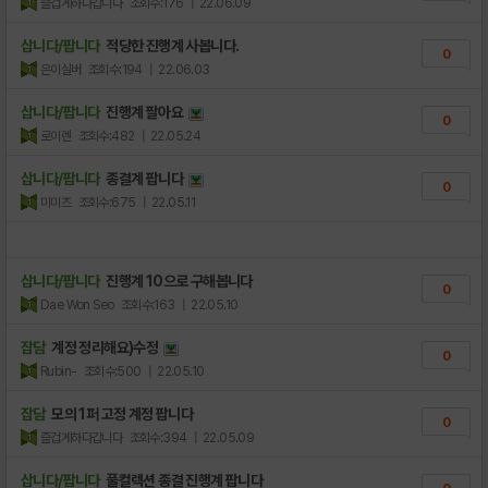
즐겁게하다갑니다
조회수:176
| 22.06.09
삽니다/팝니다
적당한 진행계 사봅니다.
0
은이실버
조회수:194
| 22.06.03
삽니다/팝니다
진행계 팔아요
0
로이렌
조회수:482
| 22.05.24
삽니다/팝니다
종결계 팝니다
0
미미즈
조회수:675
| 22.05.11
삽니다/팝니다
진행계 10으로 구해봅니다
0
Dae Won Seo
조회수:163
| 22.05.10
잡담
계정 정리해요)수정
0
Rubin-
조회수:500
| 22.05.10
잡담
모의 1퍼 고정 계정 팝니다
0
즐겁게하다갑니다
조회수:394
| 22.05.09
삽니다/팝니다
풀컬렉션 종결 진행계 팝니다