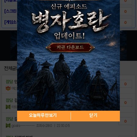
0
[스크린샷] - 걸카페건
0
[게임소개] - 걸카페건
0
전체글보기
잡담
안녕하세요!
0
여신임화영♡
조회수:118
| 23.01.15
잡담
걸카페건 팬북 ㅍㅍ~ (미개봉 새제품)
0
히트힌트
조회수:262
| 22.11.02
오늘하루 안보기
닫기
잡담
걸카페건에 350만원쓰고 미련없이접었네요.....
0
goalsㅡㅡㅡㅡㅡ
조회수:280
| 22.10.05