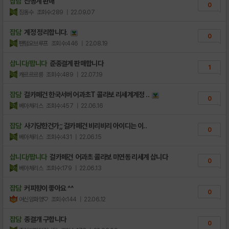
잡담
진행계 판매
0
짐동수
조회수:289
| 22.09.07
잡담
계정 정리합니다.
0
팬텀오브루프
조회수:446
| 22.08.19
삽니다/팝니다
준종결계 판매합니다
1
캐르르르릉
조회수:489
| 22.07.19
잡담
걸카페건 한국서버 어과초T 콜라보 리세계계정 ..
0
베아체리스
조회수:457
| 22.06.16
잡담
사기당한건가;; 걸카페건 비리비리 아이디는 이..
0
베아체리스
조회수:431
| 22.06.15
삽니다/팝니다
걸카페건 어과초 콜라보 미연동 리세계 삽니다
0
베아체리스
조회수:179
| 22.06.13
잡담
커피향이 좋아요 ^^
0
여신임화영♡
조회수:144
| 22.06.12
잡담
종결걔 구합니다
0