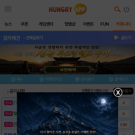
뉴스
쿠폰
게임센터
헝앱샵
이벤트
FUN
커뮤니티
걸카페건
- 전체글보기
글쓰기
메뉴
이벤트/미션
설치/평가
즐겨찾기
공지사항
진행중인 이벤트
0
건
▲ 공지접기
X
[이벤트] 웃음으로 매일매일 해피! 유머 게시..
4
밥알이의 헝앱통신 ⑲ “밥알이, 드디어 멀티를..
0
[안내] 헝그리앱 필수 상식! 밥알 획득 안내..
248
[다운로드링크] - 걸카페건