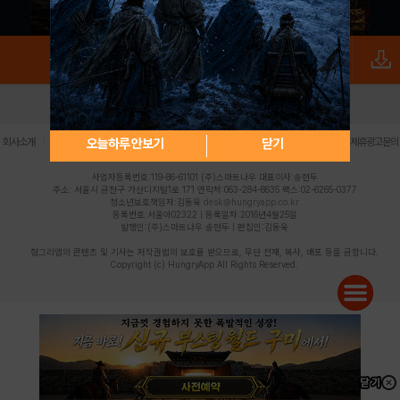
로그인
PC버전
전체앱
|
|
|
|
|
오늘하루 안보기
닫기
회사소개
이용약관
개인정보 처리방침
청소년 보호정책
불법촬영물 신고센터
제휴광고문의
사업자등록번호:119-86-61101 (주)스마트나우 대표이사:송현두
주소: 서울시 금천구 가산디지털1로 171 연락처:063-284-8635 팩스:02-6265-0377
청소년보호책임자:김동욱
desk@hungryapp.co.kr
등록번호:서울아02322 | 등록일자:2016년4월25일
발행인:(주)스마트나우 송현두 | 편집인:김동욱
헝그리앱의 콘텐츠 및 기사는 저작권법의 보호를 받으므로, 무단 전재, 복사, 배포 등을 금합니다.
Copyright (c) HungryApp All Rights Reserved.