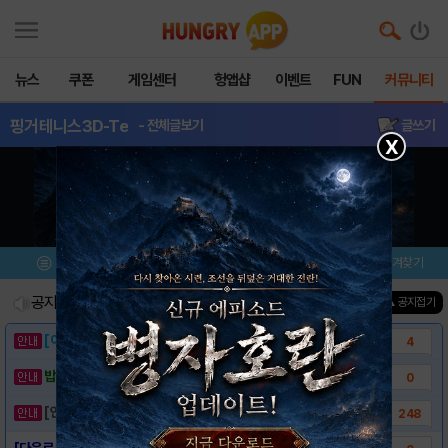
뉴스
쿠폰
게임센터
헝앱샵
이벤트
FUN
커뮤니티
핑거테니스3D-Te
- 전체글보기
글쓰기
X
메뉴
이벤트/미션
설치/평가
즐겨찾기
공지사항
진행중인 이벤트
0
건
▲ 공지접기
[이벤트] 웃음으로 매일매일 해피! 유머 게시..
4
밥알이의 헝앱통신 ⑲ “밥알이, 드디어 멀티를..
0
[안내] 헝그리앱 필수 상식! 밥알 획득 안내..
248
[다운로드 링크] 핑거 테니스 3D - Ten..