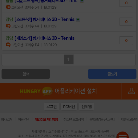
잡담
[다운로드 링크] 핑거 테니스 3D - Ten..
0
그린오션
조회수:54
| 18.01.29
잡담
[스크린샷] 핑거 테니스 3D - Tennis
0
그린오션
조회수:44
| 18.01.29
잡담
[게임소개] 핑거 테니스 3D - Tennis
0
그린오션
조회수:114
| 18.01.29
1
검색
글쓰기
로그인
PC버전
전체앱
|
|
|
|
|
회사소개
이용약관
개인정보 처리방침
청소년 보호정책
불법촬영물 신고센터
제휴광고문의
사업자등록번호:119-86-61101 (주)스마트나우 대표이사:송현두
주소: 서울시 금천구 가산디지털1로 171 연락처:063-284-8635 팩스:02-6265-0377