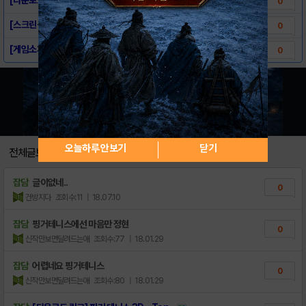
0
[스크린샷] 핑거 테니스 3D - Tennis
0
[게임소개] 핑거 테니스 3D - Tennis
0
오늘하루 안보기
닫기
전체글보기
잡담
글이없네..
0
건방지다
조회수:11
| 18.07.10
잡담
핑거테니스에선 마음만 정현
0
신작만보면달려드는애
조회수:77
| 18.01.29
잡담
어렵네요 핑거테니스
0
신작만보면달려드는애
조회수:80
| 18.01.29