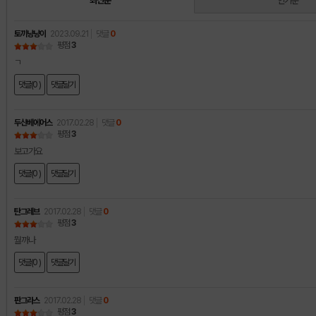
최신순
인기순
토끼냥냥이
2023.09.21
댓글
0
평점
3
ㄱ
댓글(0 )
댓글달기
두산베에어스
2017.02.28
댓글
0
평점
3
보고가요
댓글(0 )
댓글달기
탄그레브
2017.02.28
댓글
0
평점
3
뭘까나
댓글(0 )
댓글달기
판그라스
2017.02.28
댓글
0
평점
3