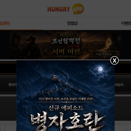
임센터
헝앱샵
이벤
X
팬사이트순위
PLAY스토어순위