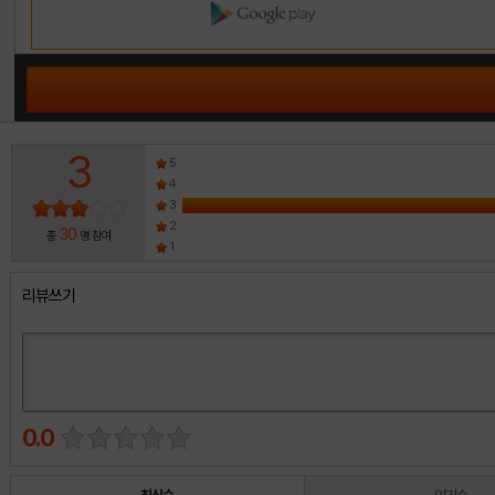
3
5
4
3
2
30
총
명 참여
1
리뷰쓰기
0.0