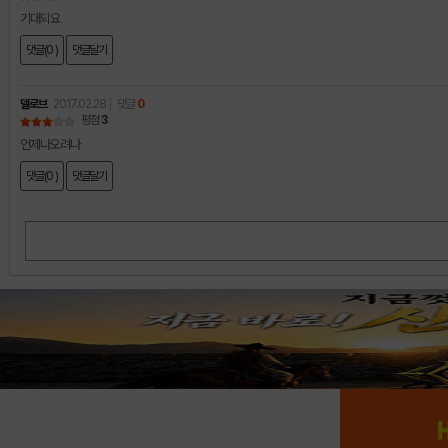
기대되요
댓글(0 )
댓글달기
델로브
2017.02.28
댓글
0
평점
3
언제나오려나
댓글(0 )
댓글달기