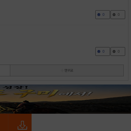
0
0
0
0
맨 위로