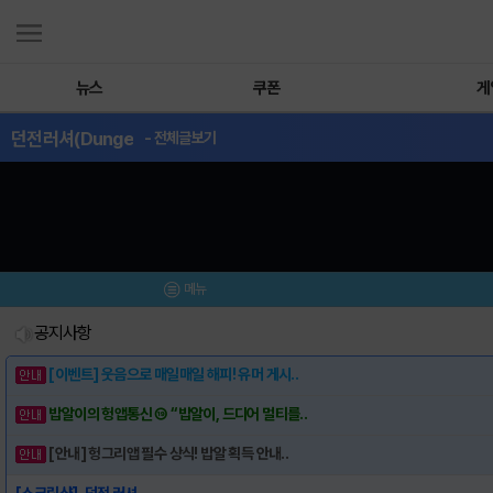
뉴스
쿠폰
게
던전러셔(Dunge
- 전체글보기
메뉴
공지사항
[이벤트] 웃음으로 매일매일 해피! 유머 게시..
밥알이의 헝앱통신 ⑲ “밥알이, 드디어 멀티를..
[안내] 헝그리앱 필수 상식! 밥알 획득 안내..
[스크린샷]-던전 러셔