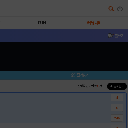
트
FUN
커뮤니티
글쓰기
즐겨찾기
진행중인 이벤트
0
건
▲ 공지접기
4
0
248