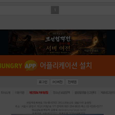
1
로그인
PC버전
전체앱
|
|
|
|
|
회사소개
이용약관
개인정보 처리방침
청소년 보호정책
불법촬영물 신고센터
제휴광고문의
사업자등록번호:119-86-61101 (주)스마트나우 대표이사:송현두
주소: 서울시 금천구 가산디지털1로 171 연락처:063-284-8635 팩스:02-6265-0377
청소년보호책임자:김동욱
desk@hungryapp.co.kr
등록번호:서울아02322 | 등록일자:2016년4월25일