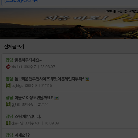
전체글보기
잡담
좋은하루되세요~
kissbet
조회수:7
| 23.03.07
잡담
톰브라운맨투맨사이즈 무엇이문제인지부터ᒢ
bajhfgs
조회수:9
| 21.11.15
잡담
이올로 이정도면될까요ᑭ
gjjtak
조회수:8
| 21.11.14
잡담
스팀 게임입니다.
젠트리앙
조회수:431
| 16.09.09
잡담
계세요??