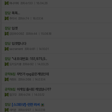
파나미에
조회수:133
| 16.04.26
잡담
똑똑...
추리녀
조회수:74
| 16.03.14
잡담
입겟
김민우GG9Z
조회수:44
| 15.08.18
잡담
입겟합니다
sacrament
조회수:81
| 14.10.01
잡담
"내 초대번호 : 151,975,5..
도키도키쿵
조회수:92
| 14.03.25
공략&팁
무언가 rpg같은게임인데
카쥬트
조회수:368
| 14.03.14
공략&팁
이게임 출시된 게임임니가?
질크12
조회수:214
| 14.03.12
잡담
[스크린샷]-던전 러셔
샤키온
조회수:997
| 14.02.18