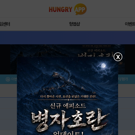
임센터
헝앱샵
이벤
X
이벤트/미션
설치/평가