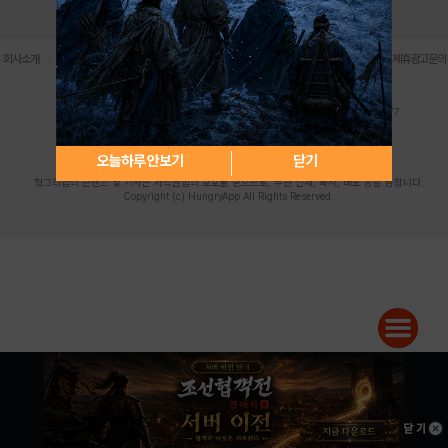
로그인
PC버전
전체앱
|
|
|
|
|
회사소개
이용약관
개인정보 처리방침
청소년 보호정책
불법촬영물 신고센터
제휴광고문의
사업자등록번호:119-86-61101 (주)스마트나우 대표이사:송현두
주소: 서울시 금천구 가산디지털1로 171 연락처:063-284-8635 팩스:02-6265-0377
청소년보호책임자:김동욱
desk@hungryapp.co.kr
등록번호:서울아02322 | 등록일자:2016년4월25일
발행인:(주)스마트나우 송현두 | 편집인:김동욱
오늘하루 안보기
닫기
헝그리앱의 콘텐츠 및 기사는 저작권법의 보호를 받으므로, 무단 전재, 복사, 배포 등을 금합니다.
Copyright (c) HungryApp All Rights Reserved.