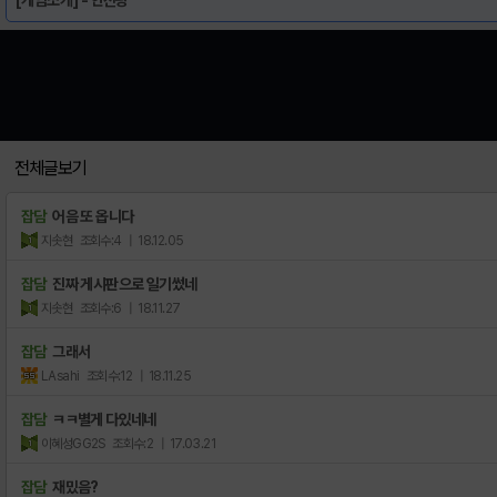
전체글보기
잡담
어음 또 옵니다
지솟현
조회수:4
| 18.12.05
잡담
진짜 게시판으로 일기썼네
지솟현
조회수:6
| 18.11.27
잡담
그래서
LAsahi
조회수:12
| 18.11.25
잡담
ㅋㅋ별게 다있네네
이혜성GG2S
조회수:2
| 17.03.21
잡담
재밌음?