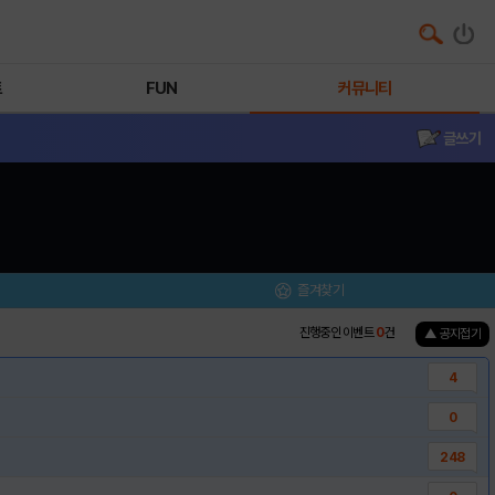
트
FUN
커뮤니티
글쓰기
즐겨찾기
진행중인 이벤트
0
건
▲ 공지접기
4
0
248