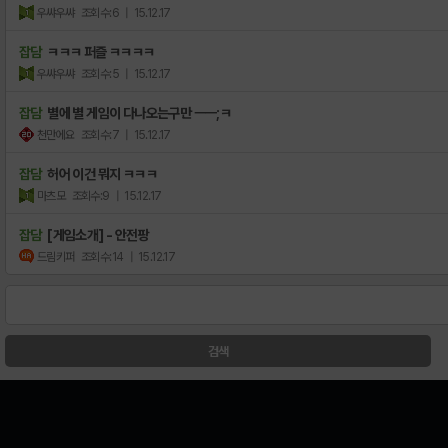
우쌰우쌰
조회수:6
| 15.12.17
잡담
ㅋㅋㅋ 퍼즐 ㅋㅋㅋㅋ
우쌰우쌰
조회수:5
| 15.12.17
잡담
별에 별 게임이 다나오는구만 ㅡㅡ;ㅋ
천만에요
조회수:7
| 15.12.17
잡담
허어 이건 뭐지 ㅋㅋㅋ
마츠모
조회수:9
| 15.12.17
잡담
[게임소개] - 안전팡
드림키퍼
조회수:14
| 15.12.17
검색