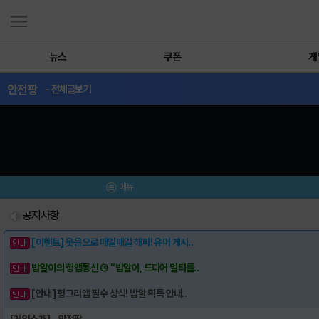
뉴스
쿠폰
게
안전팡
- 전체글보기
메뉴
공지사항
[이벤트] 웃음으로 매일매일 해피! 유머 게시..
밥알이의 헝앱통신 ⑲ “밥알이, 드디어 멀티를..
[안내] 헝그리앱 필수 상식! 밥알 획득 안내..
[게임소개] - 안전팡