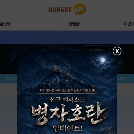
임센터
헝앱샵
이벤
X
이벤트/미션
설치/평가