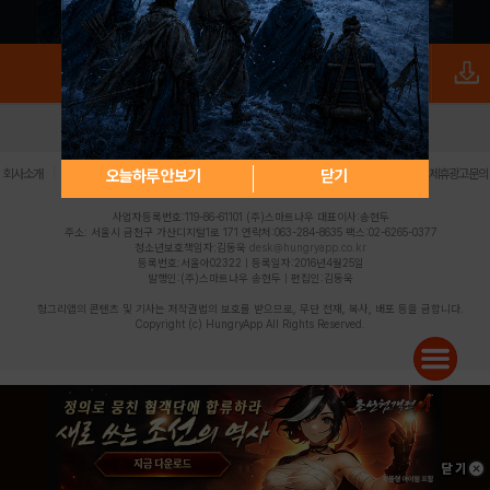
로그인
PC버전
전체앱
|
|
|
|
|
오늘하루 안보기
닫기
회사소개
이용약관
개인정보 처리방침
청소년 보호정책
불법촬영물 신고센터
제휴광고문의
사업자등록번호:119-86-61101 (주)스마트나우 대표이사:송현두
주소: 서울시 금천구 가산디지털1로 171 연락처:063-284-8635 팩스:02-6265-0377
청소년보호책임자:김동욱
desk@hungryapp.co.kr
등록번호:서울아02322 | 등록일자:2016년4월25일
발행인:(주)스마트나우 송현두 | 편집인:김동욱
헝그리앱의 콘텐츠 및 기사는 저작권법의 보호를 받으므로, 무단 전재, 복사, 배포 등을 금합니다.
Copyright (c) HungryApp All Rights Reserved.