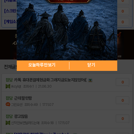
0
[스크린샷] Zlax.io Zombs Luv ..
0
[게임소개] Zlax.io Zombs Luv ..
0
오늘하루 안보기
닫기
전체글보기
잡담
카톡 휴대폰결제현금화 그래지금도늦지않았어《
0
rkcylqt
조회수:1
| 21.06.30
잡담
근데 할만함
0
그린오션
조회수:49
| 17.11.07
잡담
광고많음
0
신작만보면달려드는애
조회수:18
| 17.11.07