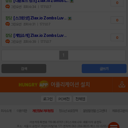
잡담
[다운로드 링크] Zlax.io Zombs L..
0
그린오션
조회수:34
| 17.11.07
잡담
[스크린샷] Zlax.io Zombs Luv ..
0
그린오션
조회수:31
| 17.11.07
잡담
[게임소개] Zlax.io Zombs Luv ..
0
그린오션
조회수:39
| 17.11.07
1
검색
글쓰기
로그인
PC버전
전체앱
|
|
|
|
|
회사소개
이용약관
개인정보 처리방침
청소년 보호정책
불법촬영물 신고센터
제휴광고문의
사업자등록번호:119-86-61101 (주)스마트나우 대표이사:송현두
주소: 서울시 금천구 가산디지털1로 171 연락처:063-284-8635 팩스:02-6265-0377