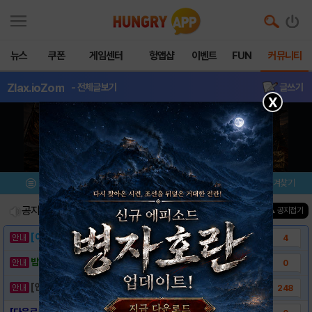
뉴스
쿠폰
게임센터
헝앱샵
이벤트
FUN
커뮤니티
Zlax.ioZom
- 전체글보기
글쓰기
X
메뉴
이벤트/미션
설치/평가
즐겨찾기
공지사항
진행중인 이벤트
0
건
▲ 공지접기
[이벤트] 웃음으로 매일매일 해피! 유머 게시..
4
밥알이의 헝앱통신 ⑲ “밥알이, 드디어 멀티를..
0
[안내] 헝그리앱 필수 상식! 밥알 획득 안내..
248
[다운로드 링크] Zlax.io Zombs L..