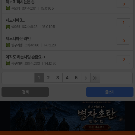
제노3 하시는분 손
0
샬오뎅
조회수:261
| 15.01.05
제노니아3...
1
샬오뎅
조회수:643
| 15.01.05
제노니아 온라인
0
썅구리팽
조회수:186
| 14.12.20
아직도 하는사람 손좀요ㅋ
0
썅구리팽
조회수:233
| 14.12.20
1
2
3
4
5
검색
글쓰기