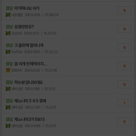
잡담
아직하나요 이거
9
사랑결핍
조회수:926
| 15.08.03
잡담
섭종안햤죠?
0
0o0o0
조회수:510
| 15.05.10
잡담
크 올만에 할라니까
0
GuPQe
조회수:590
| 15.02.22
잡담
음 이게 언제적이지...
0
SSIEN†
조회수:203
| 15.02.16
잡담
하는분 없나보네요
0
대박잇덩
조회수:198
| 15.01.11
잡담
제노니아 3 4 5 중에
1
대박잇덩
조회수:780
| 15.01.11
잡담
제노니아3가 5보다
0
대박잇덩
조회수:666
| 15.01.11