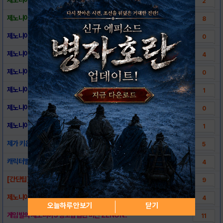
2
제노니아3 (Zenonia3) - 실기 플레이..
8
제노니아3 (Zenonia3) - 초반 인트로..
0
제노니아3 (Zenonia3) - 직업 4가지..
4
제노니아3 (Zenonia3) - UI 소개
0
제노니아3 (Zenonia3) - 스탯 능력치..
1
제노니아3 (Zenonia3) - 캐릭터 메뉴..
0
제노니아3 (Zenonia3) - UI 변경하..
1
제가 키운 소드나이트 스탯/스킬 트리
5
캐릭터별, 스텟별 오르는 능력치.
4
[간단팁]이글 올리고 욕먹을지도..
9
제노니아3 (Zenonia3) - 쉐도우 헌터..
4
오늘하루 안보기
닫기
게임빌의 제노니아3 광고삽입된 버전 ZENON..
11