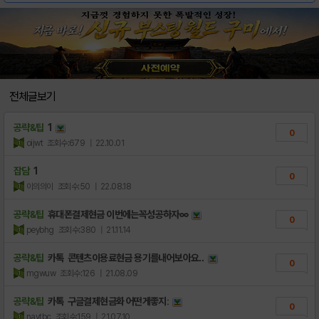
전체글보기
공략&팁
1
0
oijwt
조회수:679
| 22.10.01
잡담
1
0
이의의이
조회수:50
| 22.08.18
공략&팁
휴대폰결제현금 이번에는꼭성공하자∞
0
peybhg
조회수:380
| 21.11.14
공략&팁
카톡 콘텐츠이용료현금 용기를내어보아요‥
0
mgwuw
조회수:126
| 21.08.09
공략&팁
카톡 구글결제현금화 어떤게좋지ː
0
navtbc
조회수:159
| 21.07.10