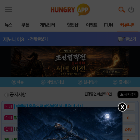
뉴스
쿠폰
게임센터
헝앱샵
이벤트
FUN
커뮤니티
제노니아3
- 전체글보기
글쓰기
메뉴
이벤트/미션
설치/평가
즐겨찾기
공지사항
진행중인 이벤트
0
건
▲ 공지접기
X
[이벤트] 웃음으로 매일매일 해피! 유머 게시..
4
밥알이의 헝앱통신 ⑲ “밥알이, 드디어 멀티를..
0
[안내] 헝그리앱 필수 상식! 밥알 획득 안내..
248
제노니아3 (Zenonia3) - 스크린샷 및..