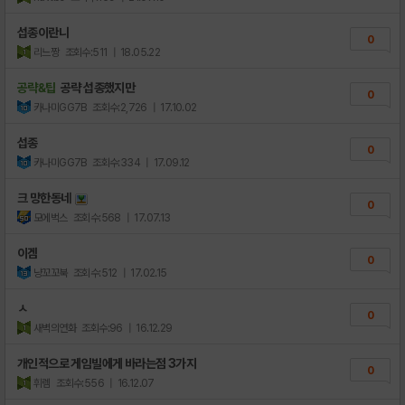
섭종이란니
0
리느짱
조회수:511
| 18.05.22
공략&팁
공략 섭종했지만
0
카나미GG7B
조회수:2,726
| 17.10.02
섭종
0
카나미GG7B
조회수:334
| 17.09.12
크 망한동네
0
모에벅스
조회수:568
| 17.07.13
이겜
0
냥꼬꼬북
조회수:512
| 17.02.15
ㅅ
0
새벽의연화
조회수:96
| 16.12.29
개인적으로 게임빌에게 바라는점 3가지
0
휘렘
조회수:556
| 16.12.07