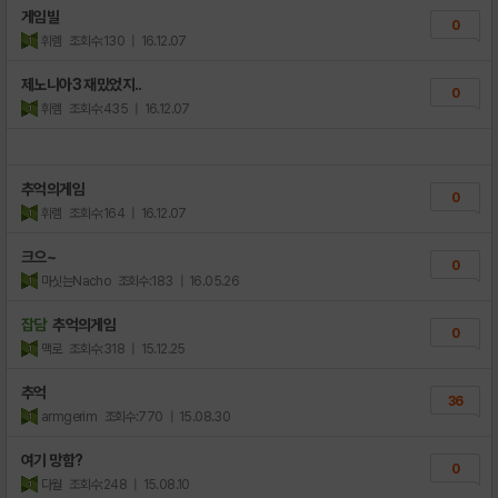
게임빌
0
휘렘
조회수:130
| 16.12.07
제노니아3 재밌었지..
0
휘렘
조회수:435
| 16.12.07
추억의게임
0
휘렘
조회수:164
| 16.12.07
크으~
0
마싯는Nacho
조회수:183
| 16.05.26
잡담
추억의게임
0
맥로
조회수:318
| 15.12.25
추억
36
armgerim
조회수:770
| 15.08.30
여기 망함?
0
다월
조회수:248
| 15.08.10