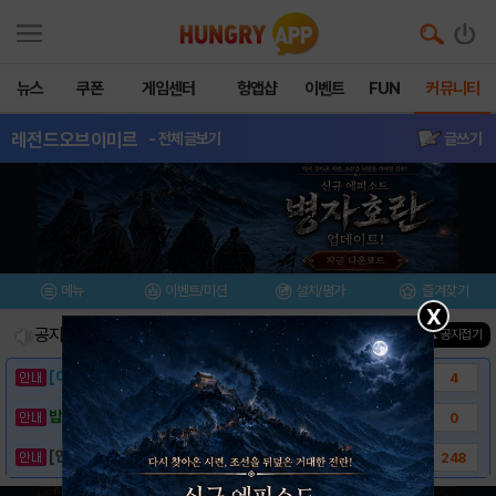
뉴스
쿠폰
게임센터
헝앱샵
이벤트
FUN
커뮤니티
레전드오브이미르
- 전체글보기
글쓰기
메뉴
이벤트/미션
설치/평가
즐겨찾기
X
공지사항
진행중인 이벤트
0
건
▲ 공지접기
[이벤트] 웃음으로 매일매일 해피! 유머 게시..
4
밥알이의 헝앱통신 ⑲ “밥알이, 드디어 멀티를..
0
[안내] 헝그리앱 필수 상식! 밥알 획득 안내..
248