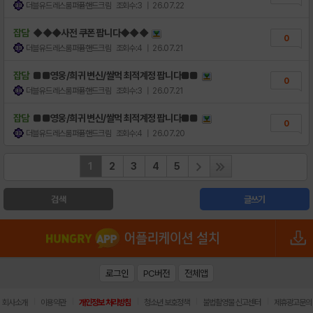
더블유드레스룸퍼퓸핸드크림
조회수:3
| 26.07.22
잡담
◆◆◆사전 쿠폰 팝니다◆◆◆
0
더블유드레스룸퍼퓸핸드크림
조회수:4
| 26.07.21
잡담
■■영웅/희귀 변신/쌀먹 최적계정 팝니다■■
0
더블유드레스룸퍼퓸핸드크림
조회수:3
| 26.07.21
잡담
■■영웅/희귀 변신/쌀먹 최적계정 팝니다■■
0
더블유드레스룸퍼퓸핸드크림
조회수:4
| 26.07.20
1
2
3
4
5
검색
글쓰기
로그인
PC버전
전체앱
|
|
|
|
|
회사소개
이용약관
개인정보 처리방침
청소년 보호정책
불법촬영물 신고센터
제휴광고문의