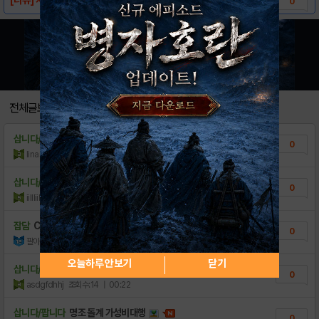
0
전체글보기
삽니다/팝니다
명조계 급처합니다
0
linas0115
조회수:37
| 01:01
삽니다/팝니다
명조 진행계 10에 팝니다
0
iillliil
조회수:20
| 00:31
잡담
Cn 에이메스 3돌전,수수 1돌+29000돌 ..
0
팔아요8837
조회수:18
| 00:22
오늘하루 안보기
닫기
삽니다/팝니다
진행계 판매합니다. 젠니, 파수인, 칸타렐라,..
0
asdgfdhhj
조회수:14
| 00:22
삽니다/팝니다
명조 돌계 가성비대행
0