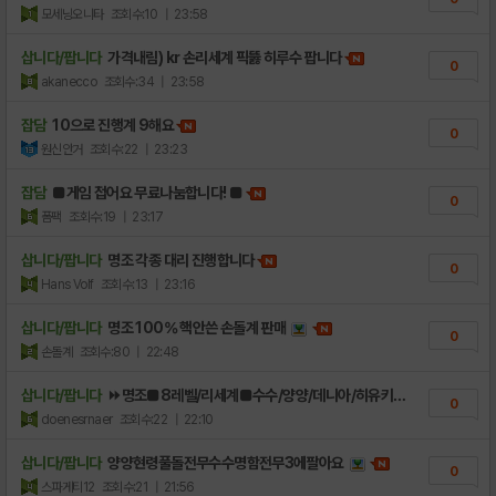
모세닝오니타
조회수:10
| 23:58
삽니다/팝니다
가격내림) kr 손리세계 픽뚫 히루수 팝니다
0
akanecco
조회수:34
| 23:58
잡담
10으로 진행계 9해요
0
원신안거
조회수:22
| 23:23
잡담
■게임 접어요 무료나눔합니다! ■
0
폼팩
조회수:19
| 23:17
삽니다/팝니다
명조 각종 대리 진행합니다
0
Hans Volf
조회수:13
| 23:16
삽니다/팝니다
명조 100% 핵안쓴 손돌계 판매
0
손돌계
조회수:80
| 22:48
삽니다/팝니다
⏩명조■8레벨/리세계■수수/양양/데니아/히유키..
0
doenesrnaer
조회수:22
| 22:10
삽니다/팝니다
양양현령풀돌전무수수명함전무3에팔아요
0
스파게티12
조회수:21
| 21:56