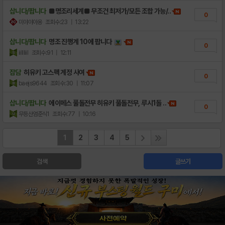
삽니다/팝니다
■명조리세계■ 무조건 최저가/모든 조합 가능/..
0
미야야아옹
조회수:23
| 13:22
삽니다/팝니다
명조 진행계 10에 팝니다
0
iillliil
조회수:91
| 12:11
잡담
히유키 고스펙 계정 사여
0
baejs9644
조회수:30
| 11:07
삽니다/팝니다
에이메스 풀돌전무 히유키 풀돌전무, 루시1돌 ..
0
무등산엄준식1
조회수:77
| 10:16
1
2
3
4
5
검색
글쓰기