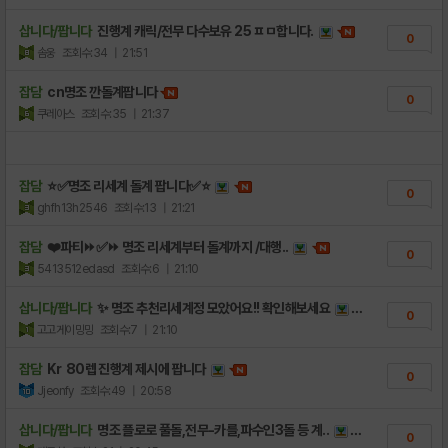
삽니다/팝니다
진행계 캐릭/전무 다수보유 25 ㅍㅁ합니다.
0
솜웅
조회수:34
| 21:51
잡담
cn명조 깐돌계팝니다
0
쿠레아스
조회수:35
| 21:37
잡담
⭐✅명조 리세계 돌계 팝니다✅⭐
0
ghfh13h2546
조회수:13
| 21:21
잡담
❤️파티⏩✅⏩ 명조 리세계부터 돌계까지 /대행..
0
5413512edasd
조회수:6
| 21:10
삽니다/팝니다
✨ 명조 추천리세계정 모았어요!! 확인해보세요
0
고고게이밍밍
조회수:7
| 21:10
잡담
Kr 80렙 진행계 제시에 팝니다
0
Jjeonfy
조회수:49
| 20:58
삽니다/팝니다
명조 플로로 풀돌,전무-카를,파수인3돌 등 계..
0