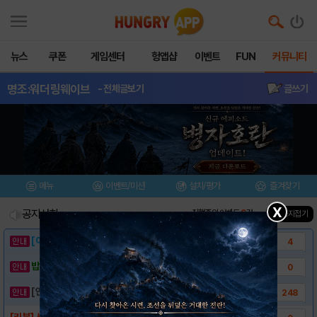
뉴스
쿠폰
게임센터
헝앱샵
이벤트
FUN
커뮤니티
명조:워더링웨이브
- 전체글보기
글쓰기
메뉴
이벤트/미션
설치/평가
즐겨찾기
X
공지사항
진행중인 이벤트
0
건
▲ 공지접기
[이벤트] 웃음으로 매일매일 해피! 유머 게시..
4
밥알이의 헝앱통신 ⑲ “밥알이, 드디어 멀티를..
0
[안내] 헝그리앱 필수 상식! 밥알 획득 안내..
248
[리뷰] 서브컬쳐 액션 맛집 ‘명조: 워더링 ..