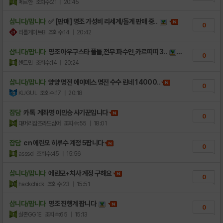
메르한
조회수:21
| 20:45
삽니다/팝니다
✅ [판매] 명조 가성비 리세계/돌계 판매 중..
0
리롤게이트B
조회수:14
| 20:42
삽니다/팝니다
명조 아우구스타 풀돌,전무.파수인,카르띠띠 3..
0
센트민
조회수:14
| 20:24
삽니다/팝니다
양양 명전 에이메스 명전 수수 린네 14000..
0
KUGUL
조회수:17
| 20:18
잡담
카톡 계좌명 이민승 사기꾼입니다
0
대머리잡초라도심어
조회수:55
| 18:01
잡담
cn 에린모 히루수 계정 5팝니다
0
asssd
조회수:45
| 15:56
삽니다/팝니다
에린모+치사 계정 구해요
0
hackchick
조회수:23
| 15:51
삽니다/팝니다
명조 진행계 팝니다
0
실존GG1E
조회수:65
| 15:13